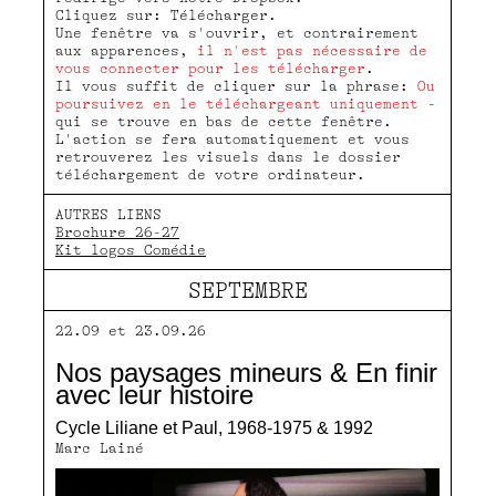
Cliquez sur: Télécharger.
Une fenêtre va s'ouvrir, et contrairement
aux apparences,
il n'est pas nécessaire de
vous connecter pour les télécharger
.
Il vous suffit de cliquer sur la phrase:
Ou
poursuivez en le téléchargeant uniquement
-
qui se trouve en bas de cette fenêtre.
L'action se fera automatiquement et vous
retrouverez les visuels dans le dossier
téléchargement de votre ordinateur.
AUTRES LIENS
Brochure 26-27
Kit logos Comédie
SEPTEMBRE
22.09 et 23.09.26
Nos paysages mineurs & En finir
avec leur histoire
Cycle Liliane et Paul, 1968-1975 & 1992
Marc Lainé