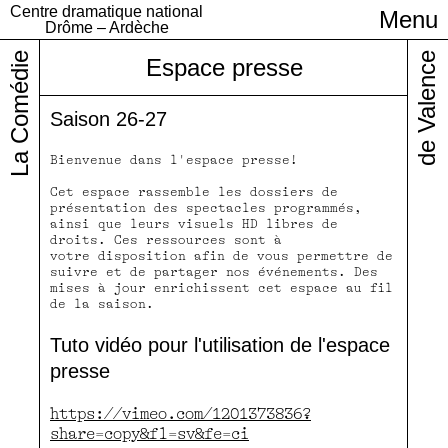
Centre dramatique national
Menu
Infos pratiques
Drôme – Ardèche
La Comédie
de Valence
Espace presse
Saison 26-27
Bienvenue dans l'espace presse!
Cet espace rassemble les dossiers de
présentation des spectacles programmés,
ainsi que leurs visuels HD libres de
droits. Ces ressources sont à
votre disposition afin de vous permettre de
suivre et de partager nos événements. Des
mises à jour enrichissent cet espace au fil
de la saison.
Tuto vidéo pour l'utilisation de l'espace
presse
https://vimeo.com/1201373836?
share=copy&fl=sv&fe=ci