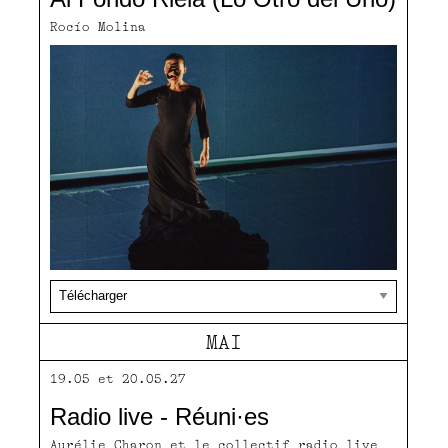
Rocío Molina
MAI
19.05 et 20.05.27
Radio live - Réuni·es
Aurélie Charon et le collectif radio live