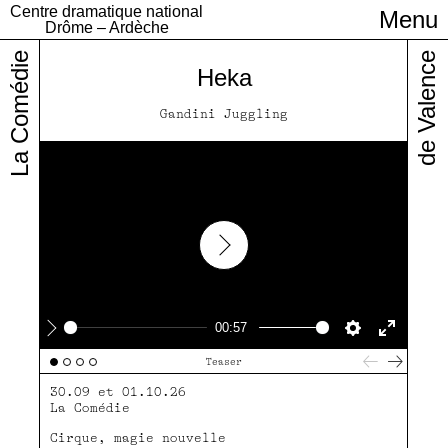
Centre dramatique national
Menu
Infos pratiques
Drôme – Ardèche
La Comédie
de Valence
Heka
Gandini Juggling
Play
00:57
Play
Settings
Enter
Teaser
fullscre
30.09 et 01.10.26
La Comédie
Cirque, magie nouvelle