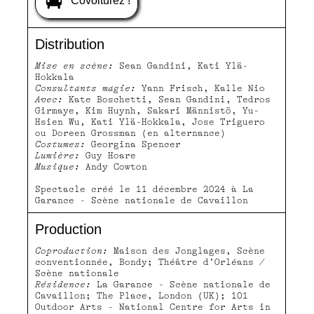
Covoiturez !
Distribution
Mise en scène:
Sean Gandini, Kati Ylä-
Hokkala
Consultants magie:
Yann Frisch, Kalle Nio
Avec:
Kate Boschetti, Sean Gandini, Tedros
Girmaye, Kim Huynh, Sakari Männistö, Yu-
Hsien Wu, Kati Ylä-Hokkala, Jose Triguero
ou Doreen Grossman (en alternance)
Costumes:
Georgina Spencer
Lumière:
Guy Hoare
Musique:
Andy Cowton
Spectacle créé le 11 décembre 2024 à La
Garance - Scène nationale de Cavaillon
Production
Coproduction:
Maison des Jonglages, Scène
conventionnée, Bondy; Théâtre d’Orléans /
Scène nationale
Résidence:
La Garance - Scène nationale de
Cavaillon; The Place, London (UK); 101
Outdoor Arts - National Centre for Arts in