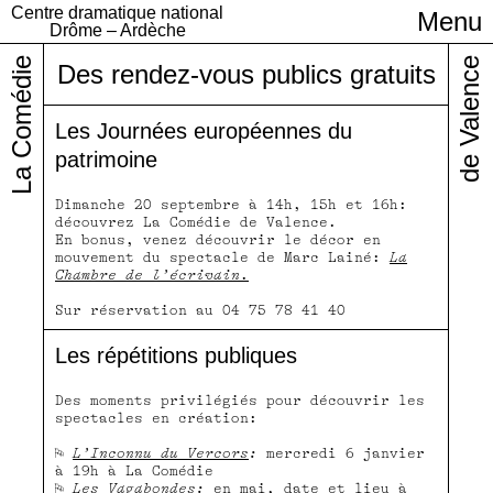
Centre dramatique national
Menu
Infos pratiques
Drôme – Ardèche
La Comédie
de Valence
Des rendez-vous publics gratuits
Les Journées européennes du
patrimoine
Dimanche 20 septembre à 14h, 15h et 16h:
découvrez La Comédie de Valence.
En bonus, venez découvrir le décor en
mouvement du spectacle de Marc Lainé:
La
Chambre de l’écrivain
.
Sur réservation au 04 75 78 41 40
Les répétitions publiques
Des moments privilégiés pour découvrir les
spectacles en création:
⚐
L’Inconnu du Vercors
:
mercredi 6 janvier
à 19h à La Comédie
⚐
Les Vagabondes
:
en mai, date et lieu à