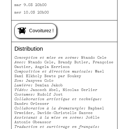
mar 9.03 20h00
mer 10.03 20h00
Covoiturez !
Distribution
Conception et mise en scène:
Ntando Cele
Avec:
Ntando Cele, Brandy Butler, Françoise
Gautier, Angela Kerrison
Composition et direction musicale:
Wael
Sami Elkholy Beats par Soukey
Son:
Janyves Coïc
Lumière:
Demian Jakob
Vidéo:
Janosch Abel, Nicolas Gerlier
Costumes:
Rudolf Jost
Collaboration artistique et technique:
Sandro Griesser
Collaboration à la dramaturgie:
Raphael
Urweider, Davide-Christelle Sanvee
Assistanat à la mise en scène:
Joëlle
Antonie Gbeassor
Traduction et surtitrage en français: