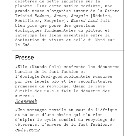
délétères de cette industrie sur la
planète. Dans cette satire mordante, une
grande messe s’organise autour de la Sainte
Trinité
Reduce, Reuse, Recycle
[Réduire,
Réutiliser, Recycler].
Wasted Land
fait
bien plus que poser des questions
écologiques fondamentales au plateau et
interroge les liens essentiels entre la
domination du vivant et celle du Nord sur
le Sud.
Presse
«Elle (Ntando Cele) confronte les désastres
humains de la fast-fashion et
l’écologie feel-good occidentale rassurée
par les labels bio et les réconfortantes
promesses de recyclage. Quand le rêve
durable des un·e·s fait le désastre des
autres…»
Sceneweb
«Une montagne textile au cœur de l’Afrique
et au bout d’une chaîne qui n’a rien
d’alpin: le cycle mondial du recyclage de
vêtements, l’envers de la fast fashion.»
cult.news