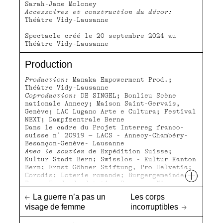
Sarah-Jane Moloney
Accessoires et construction du décor:
Théâtre Vidy-Lausanne
Spectacle créé le 20 septembre 2024 au
Théâtre Vidy-Lausanne
Production
Production:
Manaka Empowerment Prod.;
Théâtre Vidy-Lausanne
Coproduction:
DE SINGEL; Bonlieu Scène
nationale Annecy; Maison Saint-Gervais,
Genève; LAC Lugano Arte e Cultura; Festival
NEXT; Dampfzentrale Berne
Dans le cadre du Projet Interreg franco-
suisse n° 20919 – LACS - Annecy-Chambéry-
Besançon-Genève- Lausanne
Avec le soutien
de Expédition Suisse;
Kultur Stadt Bern; Swisslos - Kultur Kanton
Bern; Ernst Göhner Stiftung, Pro Helvetia;
+
Corodis; Loterie romande; Burgergemeinde
Bern; Fonds de dotation Porosus; Migros-
Kulturprozen; Landis & Gyr Stiftung
←
La guerre n’a pas un
Les corps
Stiftung; Schweizerische
visage de femme
incorruptibles
→
Interpretenstiftung
En collaboration
avec Residenz Schauspiel