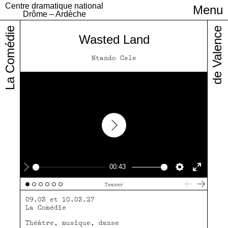
Centre dramatique national
Menu
Infos pratiques
Drôme – Ardèche
La Comédie
de Valence
Wasted Land
Ntando Cele
Play
00:43
Play
Settings
Enter
Teaser
fullscre
09.03 et 10.03.27
La Comédie
Théâtre, musique, danse