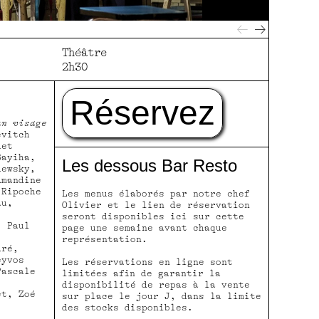
Théâtre
2h30
Réservez
un visage
evitch
uet
Bayiha,
Les dessous Bar Resto
hewsky,
Amandine
 Ripoche
Les menus élaborés par notre chef
au,
Olivier et le lien de réservation
seront disponibles ici sur cette
 Paul
page une semaine avant chaque
représentation.
ré,
eyvos
Les réservations en ligne sont
Pascale
limitées afin de garantir la
disponibilité de repas à la vente
t, Zoé
sur place le jour J, dans la limite
des stocks disponibles.