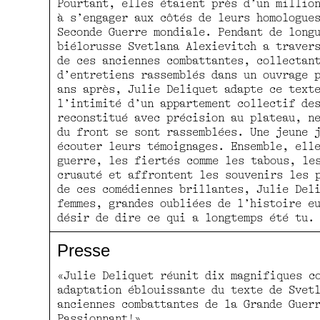
Pourtant, elles étaient près d’un millio
à s’engager aux côtés de leurs homologue
Seconde Guerre mondiale. Pendant de long
biélorusse Svetlana Alexievitch a traver
de ces anciennes combattantes, collectan
d’entretiens rassemblés dans un ouvrage 
ans après, Julie Deliquet adapte ce text
l’intimité d’un appartement collectif de
reconstitué avec précision au plateau, n
du front se sont rassemblées. Une jeune 
écouter leurs témoignages. Ensemble, ell
guerre, les fiertés comme les tabous, le
cruauté et affrontent les souvenirs les 
de ces comédiennes brillantes, Julie Del
femmes, grandes oubliées de l’histoire e
désir de dire ce qui a longtemps été tu.
Presse
«Julie Deliquet réunit dix magnifiques c
adaptation éblouissante du texte de Svet
anciennes combattantes de la Grande Guer
Passionnant!»