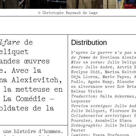
© Christophe Raynaud de Lage
lfare
de
Distribution
eliquet
D’après
La guerre n’a pas 
de femme
de Svetlana Alexi
andes œuvres
Mise en scène:
Julie Deliq
Avec:
Julie André, Astrid 
e. Avec la
Évelyne Didi, Marina Keltc
Odja Llorca, Marie Payen, 
na Alexievitch,
Pudlo, Agnès Ramy, Blanche
en alternance avec Zoé Bri
 la metteuse en
Hélène Viviès
Traduction:
Galia Ackerman,
 La Comédie –
Lequesne
Version scénique:
Julie And
oldates de la
Julie Deliquet, Florence S
Collaboration artistique:
Fournier, Annabelle Simon
Scénographie:
Julie Delique
Pautet
t une histoire d’hommes.
Lumière:
Vyara Stefanova