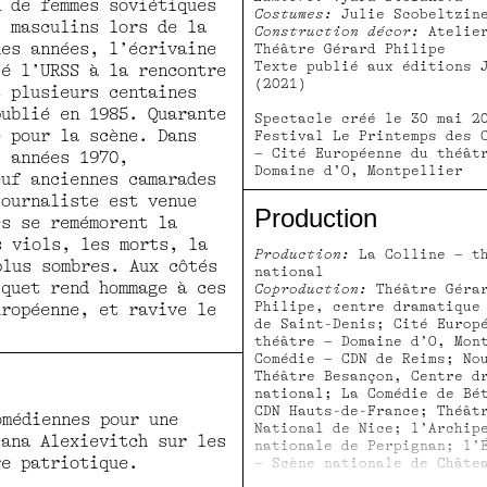
n de femmes soviétiques
Costumes:
Julie Scobeltzin
s masculins lors de la
Construction décor:
Atelier
ues années, l’écrivaine
Théâtre Gérard Philipe
Texte publié aux éditions 
sé l’URSS à la rencontre
(2021)
t plusieurs centaines
publié en 1985. Quarante
Spectacle créé le 30 mai 2
e pour la scène. Dans
Festival Le Printemps des 
– Cité Européenne du théât
s années 1970,
Domaine d’O, Montpellier
euf anciennes camarades
journaliste est venue
Production
es se remémorent la
s viols, les morts, la
Production:
La Colline – th
plus sombres. Aux côtés
national
iquet rend hommage à ces
Coproduction:
Théâtre Géra
Philipe, centre dramatique
uropéenne, et ravive le
de Saint-Denis; Cité Europ
théâtre – Domaine d’O, Mon
Comédie – CDN de Reims; No
Théâtre Besançon, Centre d
national; La Comédie de Bé
CDN Hauts-de-France; Théât
omédiennes pour une
National de Nice; l’Archip
lana Alexievitch sur les
nationale de Perpignan; l’
re patriotique.
– Scène nationale de Châte
Les Célestins, Théâtre de 