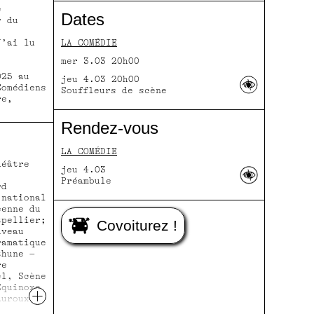
e
Dates
 du
J’ai lu
LA COMÉDIE
mer 3.03 20h00
025 au
jeu 4.03 20h00
Comédiens
Souffleurs de scène
re,
Rendez-vous
LA COMÉDIE
éâtre
jeu 4.03
Préambule
rd
 national
éenne du
tpellier;
Covoiturez !
uveau
ramatique
thune –
re
el, Scène
Équinoxe
+
auroux;
Lyon; La