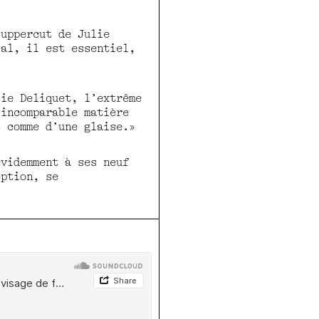
rose des vents, Scène nati
Lille Métropole Villeneuve
l’EMC91 – Saint-Michel-sur
uppercut de Julie
Cercle des partenaires du 
sal, il est essentiel,
Avec le soutien
du disposi
d’insertion professionnell
l’ENSATT
lie Deliquet, l’extrême
’incomparable matière
t comme d’une glaise.»
évidemment à ses neuf
eption, se