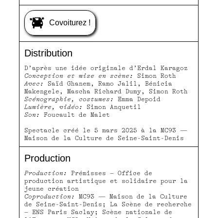
Covoiturez !
Distribution
D’après une idée originale d’Erdal Karagoz
Conception et mise en scène:
Simon Roth
Avec:
Saïd Ghanem, Ramo Jalil, Bénicia
Makengele, Mascha Richard Dumy, Simon Roth
Scénographie, costumes:
Emma Depoid
Lumière, vidéo:
Simon Anquetil
Son:
Foucault de Malet
Spectacle créé le 5 mars 2025 à la MC93 —
Maison de la Culture de Seine-Saint-Denis
Production
Production:
Prémisses – Office de
production artistique et solidaire pour la
jeune création
Coproduction:
MC93 — Maison de la Culture
de Seine-Saint-Denis; La Scène de recherche
– ENS Paris Saclay; Scène nationale de