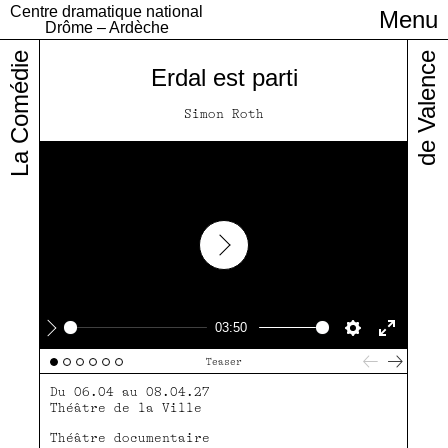
Centre dramatique national
Menu
Infos pratiques
Drôme – Ardèche
La Comédie
de Valence
Erdal est parti
Simon Roth
Play
03:50
Play
Settings
Enter
Teaser
fullscre
Du 06.04 au 08.04.27
Théâtre de la Ville
Théâtre documentaire