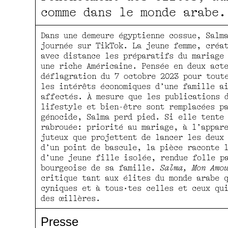
comme dans le monde arabe.
Dans une demeure égyptienne cossue, Salm
journée sur TikTok. La jeune femme, créa
avec distance les préparatifs du mariage
une riche Américaine. Pensée en deux act
déflagration du 7 octobre 2023 pour tout
les intérêts économiques d’une famille a
affectés. À mesure que les publications 
lifestyle et bien-être sont remplacées p
génocide, Salma perd pied. Si elle tente
rabrouée: priorité au mariage, à l’appar
juteux que projettent de lancer les deux
d’un point de bascule, la pièce raconte 
d’une jeune fille isolée, rendue folle p
bourgeoise de sa famille.
Salma, Mon Amo
critique tant aux élites du monde arabe 
cyniques et à tous·tes celles et ceux qu
des œillères.
Presse