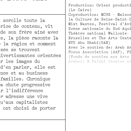
Production: Orient product
(Le Caire)
Coproduction: MC93 - Maiso
la Culture de Seine-Saint-
a scrolle toute la
Mixt Nantes, Festival d’Av
trice de contenu, vit
Scène nationale du Sud-Aqu
 de son frère aîné avec
Théâtre national Wallonie-
es, la pièce raconte la
Bruxelles et The Arts Cent
NYU Abu Dhabi(UAE)
e la région et comment
Avec le soutien de: Arab A
isée se trouvent
Focus Association (AAF), F
divertissantes orientées
(Fonds de soutien aux Arts
ar les images du
Arabes) & Falaki theater a
American University in Cai
 d’en parler, elle est
(Le Caire) Résidence Studi
ence et au business
Eddin (Le Caire)
 familles. Chronique
Remerciements: Isabelle Fa
la chute progressive
Menha El Batrawi, Safa Bei
Rim Dowidar, Sally Kandil,
ar l’indifférence
El Sisi
ur
adresse une vive
qu’aux capitalistes
i ont choisi de porter