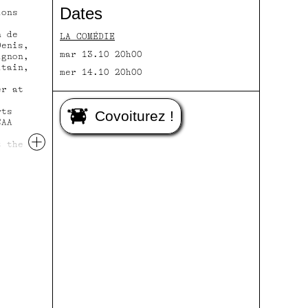
Dates
ions
n de
LA COMÉDIE
Denis,
mar 13.10 20h00
ignon,
itain,
mer 14.10 20h00
er at
rts
Covoiturez !
SAA
+
t the
ro
o Emad
uvel,
tawi,
 Ahmed