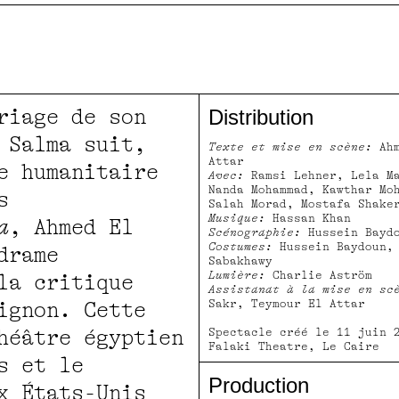
riage de son
Distribution
 Salma suit,
Texte et mise en scène:
Ahm
Attar
e humanitaire
Avec:
Ramsi Lehner, Lela M
Nanda Mohammad, Kawthar Mo
s
Salah Morad, Mostafa Shake
Musique:
Hassan Khan
a
, Ahmed El
Scénographie:
Hussein Bayd
Costumes:
Hussein Baydoun, 
drame
Sabakhawy
Lumière:
Charlie Aström
la critique
Assistanat à la mise en sc
Sakr, Teymour El Attar
ignon. Cette
héâtre égyptien
Spectacle créé le 11 juin 
Falaki Theatre, Le Caire
s et le
Production
x États-Unis