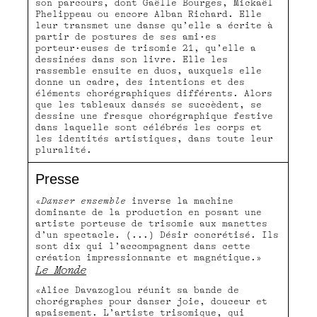
son parcours, dont Gaëlle Bourges, Mickaël
Phelippeau ou encore Alban Richard. Elle
leur transmet une danse qu’elle a écrite à
partir de postures de ses ami·es
porteur·euses de trisomie 21, qu’elle a
dessinées dans son livre. Elle les
rassemble ensuite en duos, auxquels elle
donne un cadre, des intentions et des
éléments chorégraphiques différents. Alors
que les tableaux dansés se succèdent, se
dessine une fresque chorégraphique festive
dans laquelle sont célébrés les corps et
les identités artistiques, dans toute leur
pluralité.
Presse
«
Danser ensemble
inverse la machine
dominante de la production en posant une
artiste porteuse de trisomie aux manettes
d’un spectacle. (...) Désir concrétisé. Ils
sont dix qui l’accompagnent dans cette
création impressionnante et magnétique.»
Le Monde
«Alice Davazoglou réunit sa bande de
chorégraphes pour danser joie, douceur et
apaisement. L’artiste trisomique, qui