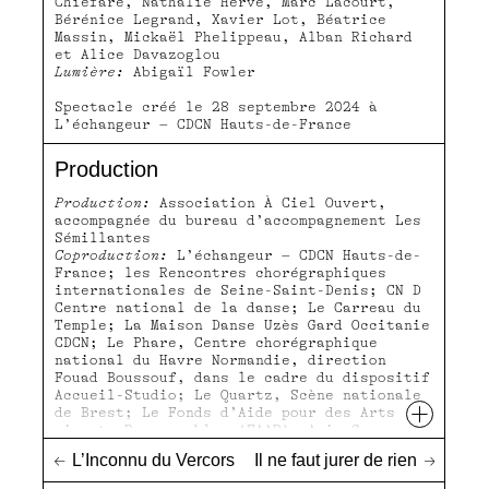
Chiefare, Nathalie Hervé, Marc Lacourt,
Bérénice Legrand, Xavier Lot, Béatrice
Massin, Mickaël Phelippeau, Alban Richard
et Alice Davazoglou
Lumière:
Abigaïl Fowler
Spectacle créé le 28 septembre 2024 à
L’échangeur – CDCN Hauts-de-France
Production
Production:
Association À Ciel Ouvert,
accompagnée du bureau d’accompagnement Les
Sémillantes
Coproduction:
L’échangeur – CDCN Hauts-de-
France; les Rencontres chorégraphiques
internationales de Seine-Saint-Denis; CN D
Centre national de la danse; Le Carreau du
Temple; La Maison Danse Uzès Gard Occitanie
CDCN; Le Phare, Centre chorégraphique
national du Havre Normandie, direction
Fouad Boussouf, dans le cadre du dispositif
Accueil-Studio; Le Quartz, Scène nationale
+
de Brest; Le Fonds d’Aide pour des Arts
vivants Responsables (FAAR); Anis Gras - le
lieu de l’Autre, Pôle Arts & Handicaps du
←
L’Inconnu du Vercors
Il ne faut jurer de rien
→
Val-de-Marne
Soutiens:
La Maison des Métallos; le Centre