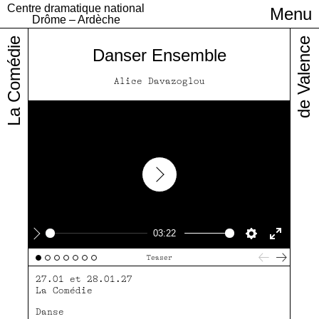
Centre dramatique national
Menu
Infos pratiques
Drôme – Ardèche
La Comédie
de Valence
Danser Ensemble
Alice Davazoglou
Play
03:22
Play
Settings
Enter
Teaser
fullscre
27.01 et 28.01.27
La Comédie
Danse