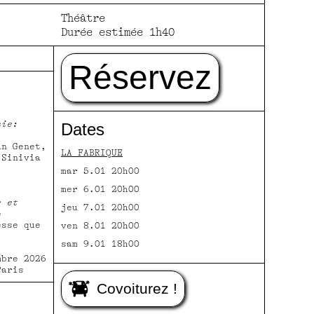
Théâtre
Durée estimée 1h40
Réservez
hie:
Dates
n Genet,
LA FABRIQUE
 Sinivia
mar 5.01 20h00
mer 6.01 20h00
e et
jeu 7.01 20h00
e
esse que
ven 8.01 20h00
sam 9.01 18h00
mbre 2026
Paris
Covoiturez !