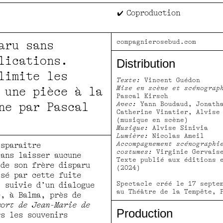
Coproduction
compagnierosebud.com
aru sans
lications.
Distribution
limite les
Texte:
Vincent Guédon
Mise en scène et scénograp
 une pièce à la
Pascal Kirsch
ne par Pascal
Avec:
Yann Boudaud, Jonatha
Catherine Vinatier, Alvise
(musique en scène)
Musique:
Alvise Sinivia
Lumière:
Nicolas Ameil
Accompagnement scénographi
isparaître
costumes:
Virginie Gervais
sans laisser aucune
Texte publié aux éditions 
 de son frère disparu
(2024)
ssé par cette fuite
Spectacle créé le 17 septe
, suivie d’un dialogue
au Théâtre de la Tempête, 
e, à Balma, près de
mort de Jean-Marie de
Production
s les souvenirs