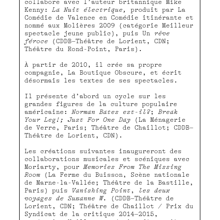
collabore avec l’auteur britannique Mike
Kenny:
La Nuit électrique,
produit par La
Comédie de Valence en Comédie itinérante et
nommé aux Molières 2009 (catégorie Meilleur
spectacle jeune public), puis Un
rêve
féroce
(CDDB–Théâtre de Lorient, CDN;
Théâtre du Rond-Point, Paris).
À partir de 2010, il crée sa propre
compagnie, La Boutique Obscure, et écrit
désormais les textes de ses spectacles.
Il présente d’abord un cycle sur les
grandes figures de la culture populaire
américaine:
Norman Bates est-il?
;
Break
Your Leg!; Just For One Day
(La Ménagerie
de Verre, Paris; Théâtre de Chaillot; CDDB–
Théâtre de Lorient, CDN).
Les créations suivantes inaugureront des
collaborations musicales et scéniques avec
Moriarty, pour
Memories From The Missing
Room
(La Ferme du Buisson, Scène nationale
de Marne-la-Vallée; Théâtre de la Bastille,
Paris) puis
Vanishing Point
,
les deux
voyages de Suzanne W.
(CDDB–Théâtre de
Lorient, CDN; Théâtre de Chaillot / Prix du
Syndicat de la critique 2014–2015,