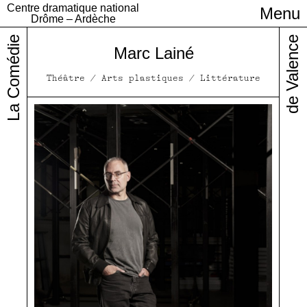
Centre dramatique national
Menu
Infos pratiques
Drôme – Ardèche
La Comédie
de Valence
Marc Lainé
Théâtre / Arts plastiques / Littérature