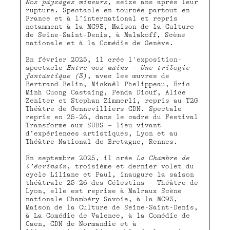
Nos paysages mineurs,
seize ans après leur
rupture. Spectacle en tournée partout en
France et à l’international et repris
notamment à la MC93, Maison de la Culture
de Seine-Saint-Denis, à Malakoff, Scène
nationale et à la Comédie de Genève.
En février 2025, il crée l'exposition-
spectacle
Entre vos mains - Une trilogie
fantastique (3)
, avec les œuvres de
Bertrand Belin, Mickaël Phelippeau, Éric
Minh Cuong Castaing, Penda Diouf, Alice
Zeniter et Stephan Zimmerli, repris au T2G
Théâtre de Gennevilliers CDN. Spectale
repris en 25-26, dans le cadre du Festival
Transforme aux SUBS – lieu vivant
d’expériences artistiques, Lyon et au
Théâtre National de Bretagne, Rennes.
En septembre 2025, il crée
La Chambre de
l’écrivain
, troisième et dernier volet du
cycle Liliane et Paul, inaugure la saison
théâtrale 25-26 des Célestins - Théâtre de
Lyon, elle est reprise à Malraux Scène
nationale Chambéry Savoie, à la MC93,
Maison de la Culture de Seine-Saint-Denis,
à La Comédie de Valence, à la Comédie de
Caen, CDN de Normandie et à