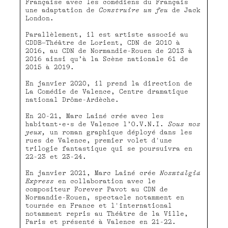
Française avec les comédiens du Français
une adaptation de
Construire un feu
de Jack
London.
Parallèlement, il est artiste associé au
CDDB–Théâtre de Lorient, CDN de 2010 à
2016, au CDN de Normandie-Rouen de 2013 à
2016 ainsi qu’à la Scène nationale 61 de
2015 à 2019.
En janvier 2020, il prend la direction de
La Comédie de Valence, Centre dramatique
national Drôme-Ardèche.
En 20-21, Marc Lainé crée avec les
habitant·e·s de Valence l’O.V.N.I.
Sous nos
yeux,
un roman graphique déployé dans les
rues de Valence, premier volet d'une
trilogie fantastique qui se poursuivra en
22-23 et 23-24.
En janvier 2021, Marc Lainé crée
Nosztalgia
Express
en collaboration avec le
compositeur Forever Pavot au CDN de
Normandie-Rouen, spectacle notamment en
tournée en France et l'international
notamment repris au Théâtre de la Ville,
Paris et présenté à Valence en 21-22.