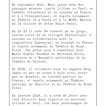
En septembre 2021, Marc Lainé crée
Nos
paysages mineurs (cycle Liliane et Paul)
en
Comédie itinérante et en tournée en France
et à l’international, et repris notamment
au Théâtre 14 à Paris et à la MC93, Maison
de la Culture de Seine-Saint-Denis.
En 22-23 il crée
En travers de sa gorge,
second volet de sa trilogie fantastique, à
nouveau en collaboration avec le
compositeur Superpoze, en tournée en France
et repris notamment au Théâtre du Rond-
Point. Une pièce pour 5 comédiens dont
Marie-Sophie Ferdane et Bertrand Belin,
artistes de l'Ensemble artistique de La
Comédie de Valence.
En 2023, il collabore avec le rappeur Kery
James et met en scène
À huis clos,
écrit
par ce dernier, en tournée partout en
France, et repris notamment au Théâtre
national de Chaillot et au Théâtre du Rond-
Point.
En janvier 2024, il a créé
En finir avec
leur histoire
dans laquelle on retrouve
Liliane et Paul, les deux personnages de