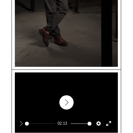
Play
02:13
Play
Pla
Settings
Enter