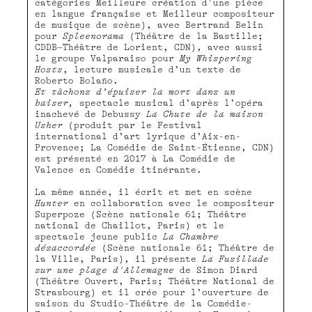
catégories Meilleure création d'une pièce
en langue française et Meilleur compositeur
de musique de scène), avec Bertrand Belin
pour
Spleenorama
(Théâtre de la Bastille;
CDDB–Théâtre de Lorient, CDN), avec aussi
le groupe Valparaiso pour
My Whispering
Hosts
, lecture musicale d’un texte de
Roberto Bolaño.
Et tâchons d’épuiser la mort dans un
baiser,
spectacle musical d’après l’opéra
inachevé de Debussy
La Chute de la maison
Usher
(produit par le Festival
international d’art lyrique d’Aix-en-
Provence; La Comédie de Saint-Étienne, CDN)
est présenté en 2017 à La Comédie de
Valence en Comédie itinérante.
La même année, il écrit et met en scène
Hunter
en collaboration avec le compositeur
Superpoze
(Scène nationale 61; Théâtre
national de Chaillot, Paris) et le
spectacle jeune public
La Chambre
désaccordée
(Scène nationale 61; Théâtre de
la Ville, Paris), il présente
La Fusillade
sur une plage d'Allemagne
de Simon Diard
(Théâtre Ouvert, Paris; Théâtre National de
Strasbourg) et il crée pour l’ouverture de
saison du Studio-Théâtre de la Comédie-