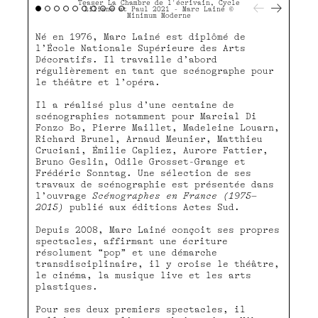
Teaser La Chambre de l'écrivain, Cycle
Liliane et Paul 2021 - Marc Lainé ©
fullscreen
Minimum Moderne
Né en 1976, Marc Lainé est diplômé de
l’École Nationale Supérieure des Arts
Décoratifs. Il travaille d’abord
régulièrement en tant que scénographe pour
le théâtre et l’opéra.
Il a réalisé plus d’une centaine de
scénographies notamment pour Marcial Di
Fonzo Bo, Pierre Maillet, Madeleine Louarn,
Richard Brunel, Arnaud Meunier, Matthieu
Cruciani, Émilie Capliez, Aurore Fattier,
Bruno Geslin, Odile Grosset-Grange et
Frédéric Sonntag. Une sélection de ses
travaux de scénographie est présentée dans
l’ouvrage
Scénographes en France (1975–
2015)
publié aux éditions Actes Sud.
Depuis 2008, Marc Lainé conçoit ses propres
spectacles, affirmant une écriture
résolument “pop” et une démarche
transdisciplinaire, il y croise le théâtre,
le cinéma, la musique live et les arts
plastiques.
Pour ses deux premiers spectacles, il