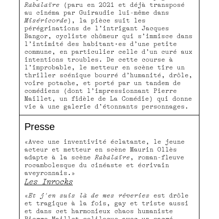
Rabalaïre
(paru en 2021 et déjà transposé
au cinéma par Guiraudie lui-même dans
Miséricorde
), la pièce suit les
pérégrinations de l’intrigant Jacques
Bangor, cycliste chômeur qui s’immisce dans
l’intimité des habitant·es d’une petite
commune, en particulier celle d’un curé aux
intentions troubles. De cette course à
l’improbable, le metteur en scène tire un
thriller scénique bourré d’humanité, drôle,
voire potache, et porté par un tandem de
comédiens (dont l’impressionnant Pierre
Maillet, un fidèle de La Comédie) qui donne
vie à une galerie d’étonnants personnages.
Presse
«Avec une inventivité éclatante, le jeune
acteur et metteur en scène Maurin Ollès
adapte à la scène
Rabalaïre
, roman-fleuve
rocambolesque du cinéaste et écrivain
aveyronnais.»
Les Inrocks
«
Et j'en suis là de mes rêveries
est drôle
et tragique à la fois, gay et triste aussi
et dans cet harmonieux chaos humaniste
Pierre Maillet soliloque avec un sacré