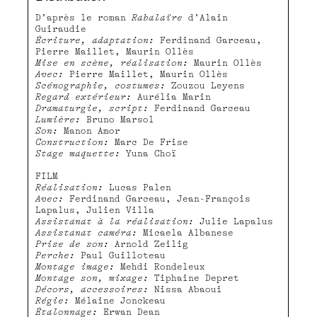
D’après le roman
Rabalaïre
d’Alain
Guiraudie
Écriture, adaptation:
Ferdinand Garceau,
Pierre Maillet, Maurin Ollès
Mise en scène, réalisation:
Maurin Ollès
Avec:
Pierre Maillet, Maurin Ollès
Scénographie, costumes:
Zouzou Leyens
Regard extérieur:
Aurélia Marin
Dramaturgie, script:
Ferdinand Garceau
Lumière:
Bruno Marsol
Son:
Manon Amor
Construction:
Marc De Frise
Stage maquette:
Yuna Choï
FILM
Réalisation:
Lucas Palen
Avec:
Ferdinand Garceau, Jean-François
Lapalus, Julien Villa
Assistanat à la réalisation:
Julie Lapalus
Assistanat caméra:
Micaela Albanese
Prise de son:
Arnold Zeilig
Perche:
Paul Guilloteau
Montage image:
Mehdi Rondeleux
Montage son, mixage:
Tiphaine Depret
Décors, accessoires:
Nissa Abaoui
Régie:
Mélaine Jonckeau
Étalonnage:
Erwan Dean