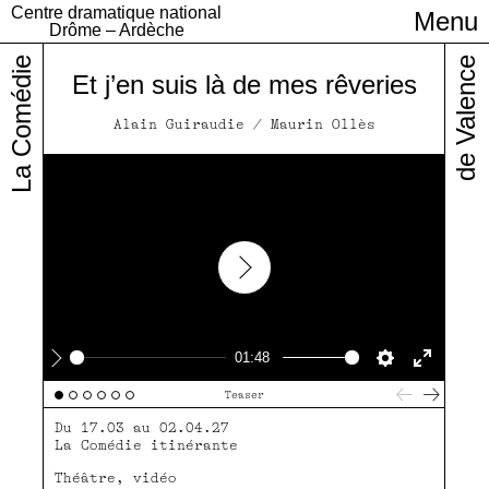
Centre dramatique national
Menu
Infos pratiques
Drôme – Ardèche
La Comédie
de Valence
Et j’en suis là de mes rêveries
Alain Guiraudie / Maurin Ollès
Play
01:48
Play
Settings
Enter
Teaser
fullscre
Du 17.03 au 02.04.27
La Comédie itinérante
Théâtre, vidéo