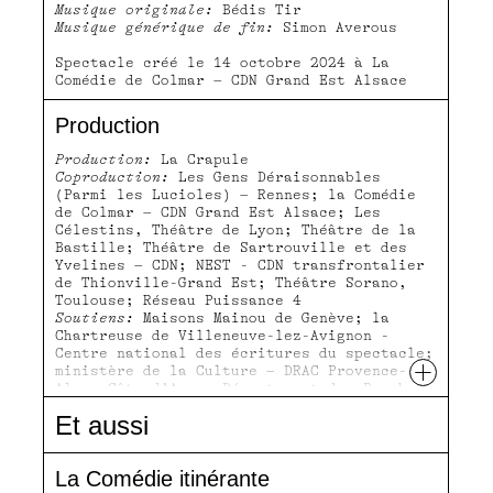
Musique originale:
Bédis Tir
Musique générique de fin:
Simon Averous
Spectacle créé le 14 octobre 2024 à La
Comédie de Colmar – CDN Grand Est Alsace
Production
Production:
La Crapule
Coproduction:
Les Gens Déraisonnables
(Parmi les Lucioles) – Rennes; la Comédie
de Colmar – CDN Grand Est Alsace; Les
Célestins, Théâtre de Lyon; Théâtre de la
Bastille; Théâtre de Sartrouville et des
Yvelines – CDN; NEST - CDN transfrontalier
de Thionville-Grand Est; Théâtre Sorano,
Toulouse; Réseau Puissance 4
Soutiens:
Maisons Mainou de Genève; la
Chartreuse de Villeneuve-lez-Avignon -
Centre national des écritures du spectacle;
+
ministère de la Culture – DRAC Provence-
Alpes-Côte d’Azur; Département des Bouches-
du-Rhône; Carte blanche aux artistes de la
Et aussi
Région Sud; Ville de Marseille
Production:
Julie Lapalus, Elsa Hummel-
Zongo
La Comédie itinérante
Diffusion:
Aurélia Marin