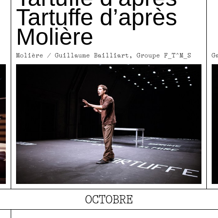
Tartuffe d’après
Molière
Molière / Guillaume Bailliart, Groupe F_T^M_S
G
OCTOBRE