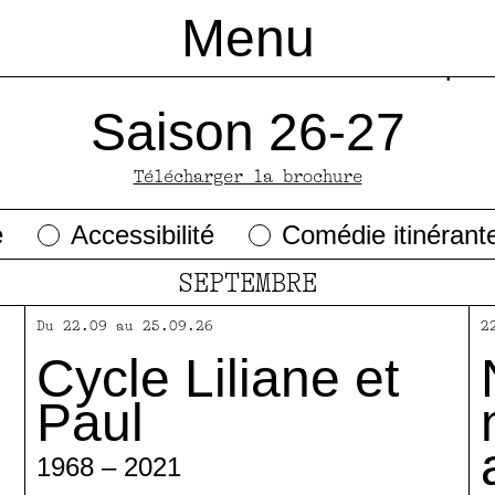
Menu
ande des
Les 
ons
ments et cartes
e CDN
Saison 26-27
Devenez mécène
Pôle international de production et de
Marc Lainé
S.E.N.D.A.
Les productions
Les places à l'unité
Participez
L’Ensemble artistiq
A.R.T.
Une mai
Constr
V
s
pen
Saison 26-27
Télécharger la brochure
e
Accessibilité
Comédie itinérant
SEPTEMBRE
Du 22.09 au 25.09.26
2
Cycle Liliane et
Paul
1968 – 2021