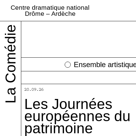
Centre dramatique national
La Comédie
La B
Drôme – Ardèche
La Comédie
O.V.N.I.
Des rendez-vous publics gratuits
Accueil et réservations
Made in La Comédie
Éditorial
Producti
Abonne
L
itinérante
mot
La Comédie
Ensemble artistiqu
20.09.26
Les Journées
européennes du
patrimoine