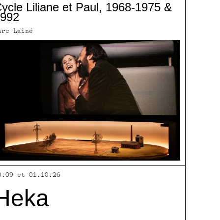
ycle Liliane et Paul, 1968-1975 &
992
arc Lainé
0.09 et 01.10.26
Heka