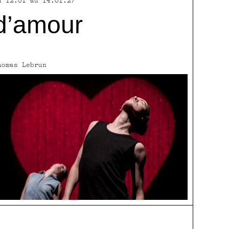
u 12.01 au 14.01.27
d’amour
homas Lebrun