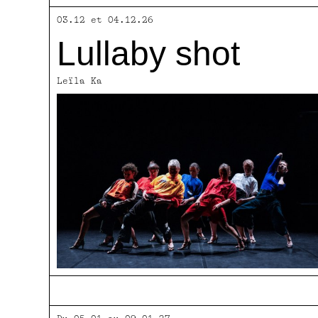
03.12 et 04.12.26
Lullaby shot
Leïla Ka