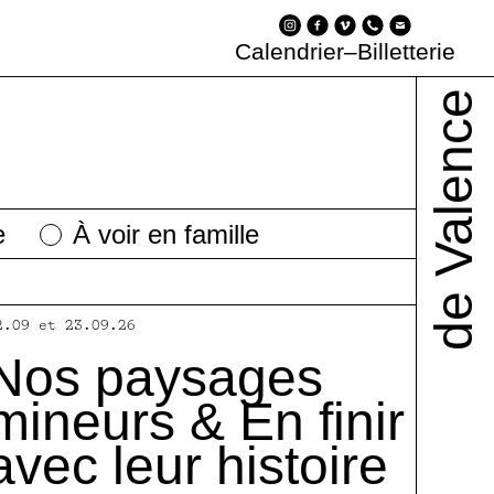
foyers de la
Parcours À
 diffusion
ue
son pour les publics
uisons ensemble
enir au spectacle
L'équipe
L'accessibilité
Les dessous
Infos pratiques
Calendrier
–
Billetterie
sée
Facettes
de Valence
e
À voir en famille
2.09 et 23.09.26
Nos paysages
mineurs & En finir
avec leur histoire