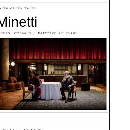
5.12 et 16.12.26
Minetti
homas Bernhard / Matthieu Cruciani