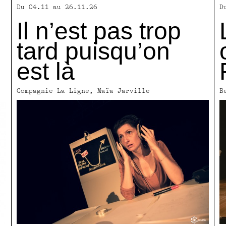
Du 04.11 au 26.11.26
D
Il n’est pas trop
tard puisqu’on
est là
Compagnie La Ligne, Maïa Jarville
B