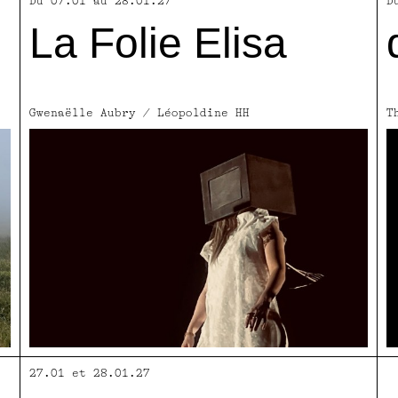
Du 07.01 au 28.01.27
D
La Folie Elisa
Gwenaëlle Aubry / Léopoldine HH
T
27.01 et 28.01.27