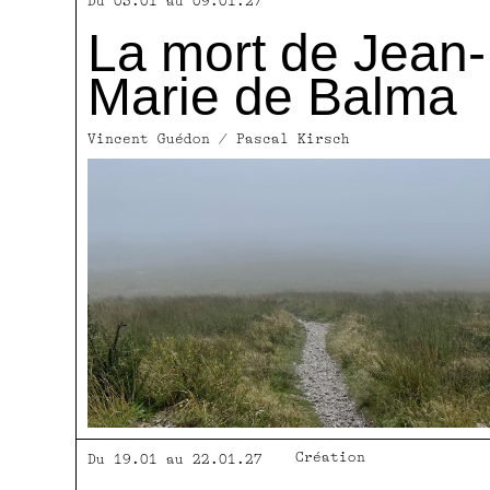
Du 05.01 au 09.01.27
La mort de Jean-
Marie de Balma
Vincent Guédon / Pascal Kirsch
Création
Du 19.01 au 22.01.27