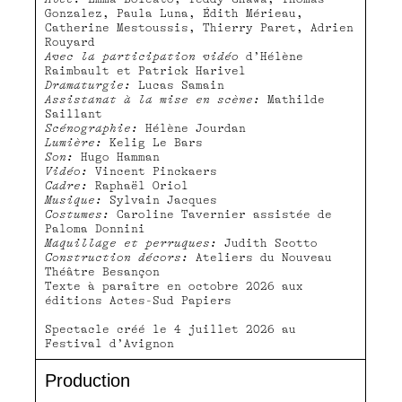
Gonzalez, Paula Luna, Édith Mérieau,
Catherine Mestoussis, Thierry Paret, Adrien
Rouyard
Avec la participation vidéo
d’Hélène
Raimbault et Patrick Harivel
Dramaturgie:
Lucas Samain
Assistanat à la mise en scène:
Mathilde
Saillant
Scénographie:
Hélène Jourdan
Lumière:
Kelig Le Bars
Son:
Hugo Hamman
Vidéo:
Vincent Pinckaers
Cadre:
Raphaël Oriol
Musique:
Sylvain Jacques
Costumes:
Caroline Tavernier assistée de
Paloma Donnini
Maquillage et perruques:
Judith Scotto
Construction décors:
Ateliers du Nouveau
Théâtre Besançon
Texte à paraître en octobre 2026 aux
éditions Actes-Sud Papiers
Spectacle créé le 4 juillet 2026 au
Festival d’Avignon
Production