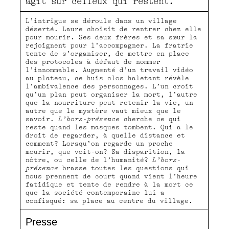
agit sur celleux qui restent.
L’intrigue se déroule dans un village
déserté. Laure choisit de rentrer chez elle
pour mourir. Ses deux frères et sa sœur la
rejoignent pour l’accompagner. La fratrie
tente de s’organiser, de mettre en place
des protocoles à défaut de nommer
l’innommable. Augmenté d’un travail vidéo
au plateau, ce huis clos haletant révèle
l’ambivalence des personnages. L’un croit
qu’un plan peut organiser la mort, l’autre
que la nourriture peut retenir la vie, un
autre que le mystère vaut mieux que le
savoir.
L’hors-présence
cherche ce qui
reste quand les masques tombent. Qui a le
droit de regarder, à quelle distance et
comment? Lorsqu’on regarde un proche
mourir, que voit-on? Sa disparition, la
nôtre, ou celle de l’humanité?
L’hors-
présence
brasse toutes les questions qui
nous prennent de court quand vient l’heure
fatidique et tente de rendre à la mort ce
que la société contemporaine lui a
confisqué: sa place au centre du village.
Presse