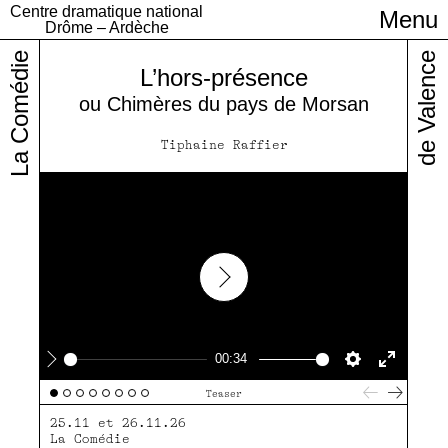
Centre dramatique national
Menu
Infos pratiques
Drôme – Ardèche
La Comédie
de Valence
L’hors-présence
ou Chimères du pays de Morsan
Tiphaine Raffier
Play
00:34
Play
Settings
Enter
Teaser
fullscre
25.11 et 26.11.26
La Comédie