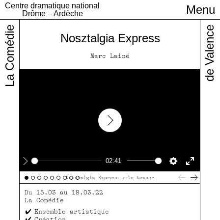
Centre dramatique national
Menu
Infos pratiques
Drôme – Ardèche
La Comédie
de Valence
Nosztalgia Express
Marc Lainé
Play
02:41
Play
Settings
Enter
Nosztalgia Express : le teaser
fullscre
Du 15.03 au 18.03.22
La Comédie
Ensemble artistique
Création