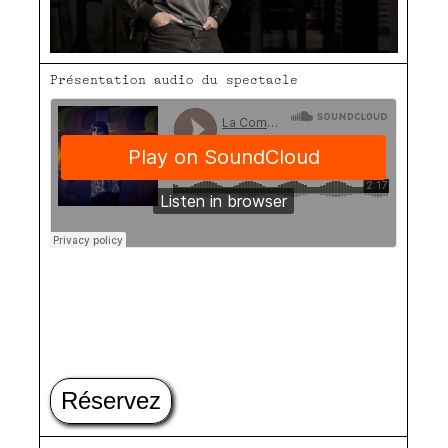
Présentation audio du spectacle
ComediedeValence
·
Nosztalgia Express
Réservez