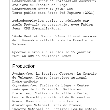
Construction décor et réalisation costumes:
Ateliers du Théâtre de Liège
Construction décor du film:
Act'
Texte publié chez Actes Sud-Papiers (2021)
Audiodescription écrite et réalisée par
Anaïs Prévault en partenariat avec Fabien
Jean, CDN Normandie-Rouen
Tünde Deak et Stephan Zimmerli sont membres
de l’Ensemble artistique de La Comédie de
Valence.
Spectacle créé à huis clos le 19 janvier
2021 au CDN de Normandie-Rouen
Production
Production:
La Boutique Obscure; La Comédie
de Valence, Centre dramatique national
Drôme-Ardèche
Coproduction:
Théâtre de Liège - Centre
scénique de la Fédération Wallonie-
Bruxelles; Théâtre de la Ville - Paris;
Centre Dramatique National de Normandie-
Rouen; Comédie de Béthune – Centre
dramatique National Hauts-de-France;
Théâtre National de Bretagne; Les Célestins