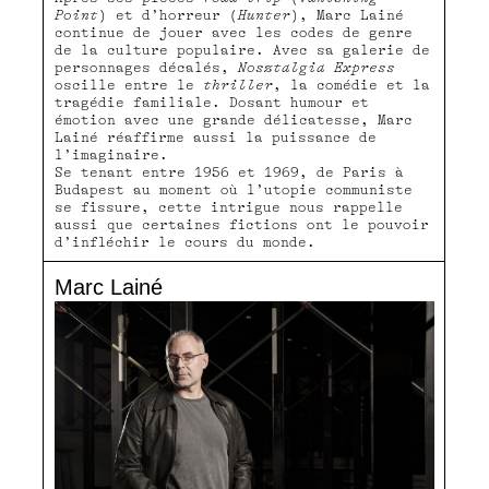
Point
) et d’horreur (
Hunter
), Marc Lainé
continue de jouer avec les codes de genre
de la culture populaire. Avec sa galerie de
personnages décalés,
Nosztalgia Express
oscille entre le
thriller
, la comédie et la
tragédie familiale. Dosant humour et
émotion avec une grande délicatesse, Marc
Lainé réaffirme aussi la puissance de
l’imaginaire.
Se tenant entre 1956 et 1969, de Paris à
Budapest au moment où l’utopie communiste
se ﬁssure, cette intrigue nous rappelle
aussi que certaines ﬁctions ont le pouvoir
d’inﬂéchir le cours du monde.
Marc Lainé