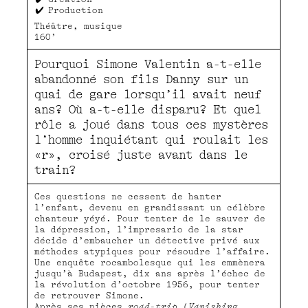
Production
Théâtre, musique
160’
Pourquoi Simone Valentin a-t-elle
abandonné son ﬁls Danny sur un
quai de gare lorsqu’il avait neuf
ans? Où a-t-elle disparu? Et quel
rôle a joué dans tous ces mystères
l’homme inquiétant qui roulait les
«r», croisé juste avant dans le
train?
Ces questions ne cessent de hanter
l’enfant, devenu en grandissant un célèbre
chanteur yéyé. Pour tenter de le sauver de
la dépression, l’impresario de la star
décide d’embaucher un détective privé aux
méthodes atypiques pour résoudre l’affaire.
Une enquête rocambolesque qui les emmènera
jusqu’à Budapest, dix ans après l’échec de
la révolution d’octobre 1956, pour tenter
de retrouver Simone.
Après ses pièces
road-trip
(
Vanishing