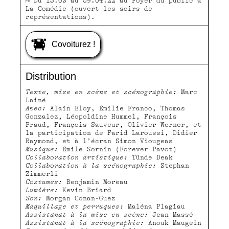
⚐ Du 15.03 au 09.04.22 au Foyer du public à
La Comédie (ouvert les soirs de
représentations).
Covoiturez !
Distribution
Texte, mise en scène et scénographie:
Marc
Lainé
Avec:
Alain Eloy, Émilie Franco, Thomas
Gonzalez, Léopoldine Hummel, François
Praud, François Sauveur, Olivier Werner, et
la participation de Farid Laroussi, Didier
Raymond, et à l’écran Simon Viougeas
Musique:
Émile Sornin (Forever Pavot)
Collaboration artistique:
Tünde Deak
Collaboration à la scénographie:
Stephan
Zimmerli
Costumes:
Benjamin Moreau
Lumière:
Kevin Briard
Son:
Morgan Conan-Guez
Maquillage et perruques:
Maléna Plagiau
Assistanat à la mise en scène:
Jean Massé
Assistanat à la scénographie:
Anouk Maugein