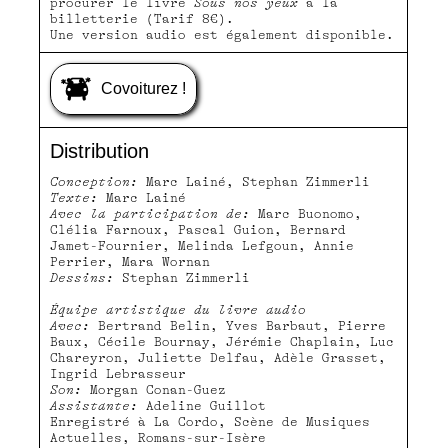
procurer le livre
Sous nos yeux
à la
billetterie (Tarif 8€).
Une version audio est également disponible.
Covoiturez !
Distribution
Conception:
Marc Lainé, Stephan Zimmerli
Texte:
Marc Lainé
Avec la participation de:
Marc Buonomo,
Clélia Farnoux, Pascal Guion, Bernard
Jamet-Fournier, Melinda Lefgoun, Annie
Perrier, Mara Wornan
Dessins:
Stephan Zimmerli
Équipe artistique du livre audio
Avec:
Bertrand Belin, Yves Barbaut, Pierre
Baux, Cécile Bournay, Jérémie Chaplain, Luc
Chareyron, Juliette Delfau, Adèle Grasset,
Ingrid Lebrasseur
Son:
Morgan Conan-Guez
Assistante:
Adeline Guillot
Enregistré à La Cordo, Scène de Musiques
Actuelles, Romans-sur-Isère