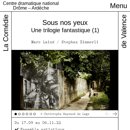
Centre dramatique national
Menu
Infos pratiques
Drôme – Ardèche
La Comédie
de Valence
Sous nos yeux
Une trilogie fantastique (1)
Marc Lainé / Stephan Zimmerli
© Christophe Raynaud de Lage
Du 17.09 au 06.11.22
Ensemble artistique