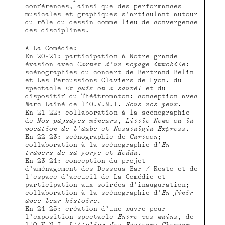
conférences, ainsi que des performances
musicales et graphiques s'articulant autour
du rôle du dessin comme lieu de convergence
des disciplines.
À La Comédie:
En 20-21: participation à Notre grande
évasion avec
Carnet d’un voyage immobile
;
scénographies du concert de Bertrand Belin
et Les Percussions Claviers de Lyon, du
spectacle
Et puis on a sauté!
et du
dispositif du Théâtromaton; conception avec
Marc Lainé de l’O.V.N.I.
Sous nos yeux
.
En 21-22: collaboration à la scénographie
de
Nos paysages mineurs
,
Little Nemo ou la
vocation de l’aube
et
Nosztalgia Express
.
En 22-23: scénographie de
Cartoon
;
collaboration à la scénographie d’
En
travers de sa gorge
et
Hedda
.
En 23-24: conception du projet
d’aménagement des Dessous Bar / Resto et de
l'espace d’accueil de La Comédie et
participation aux soirées d'inauguration;
collaboration à la scénographie d'
En finir
avec leur histoire.
En 24-25: création d’une œuvre pour
l’exposition-spectacle
Entre vos mains
, de
l'O.V.N.I.
L'Atelier des Facteurs Chevaux