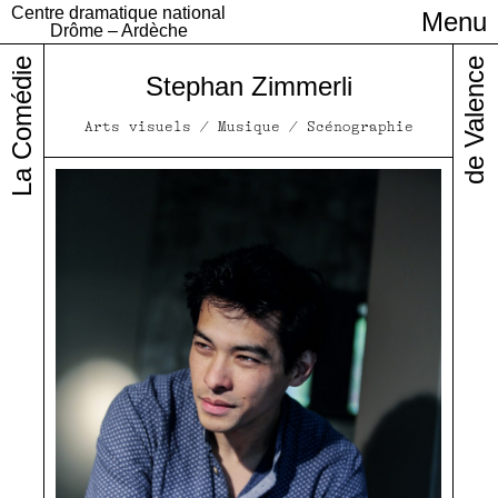
Centre dramatique national
Menu
Infos pratiques
Drôme – Ardèche
La Comédie
de Valence
Stephan Zimmerli
Arts visuels / Musique / Scénographie