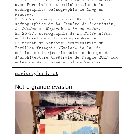
avec Marc Lainé et collaboration à la
scénographie; scénographie du
Sang du
glacier.
En 25-26: conception avec Marc Lainé des
scénographies de
La Chambre de l’écrivain
,
Le Dindon
et
Woyzeck ou la vocation.
En 26-27: scénographie de
La Folie Elisa
;
collaboration à la scénographie de
L’Inconnu du Vercors
; commissariat du
e
Pavillon français «Écoles» de la 16
édition de la Quadriennale de design et
d’architecture théâtrale de Prague 2027 aux
côtés de Marc Lainé et Alice Zeniter.
moriartyland.net
Notre grande évasion