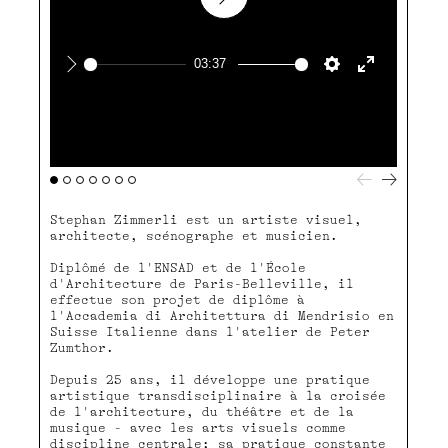
Play
03:37
Play
Settings
Enter
fullscreen
Stephan Zimmerli est un artiste visuel,
architecte, scénographe et musicien.
Diplômé de l'ENSAD et de l'École
d'Architecture de Paris-Belleville, il
effectue son projet de diplôme à
l'Accademia di Architettura di Mendrisio en
Suisse Italienne dans l'atelier de Peter
Zumthor.
Depuis 25 ans, il développe une pratique
artistique transdisciplinaire à la croisée
de l'architecture, du théâtre et de la
musique - avec les arts visuels comme
discipline centrale; sa pratique constante