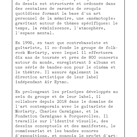
du dessin est structurée et ordonnée dans
des centaines de carnets de croquis
quotidiens formant la base d'un art
personnel de la mémoire, une «mnémotopie»
gravitant autour de thèmes spécifiques: le
temps, la réminiscence, l'atmosphère,
l'espace mental.
En 1995, en tant que contrebassiste et
guitariste, il co-fonde le groupe de folk-
rock Moriarty, avec lequel il effectuera
dix ans de tournée et près de 800 concerts
autour du monde, enregistrant 5 albums et
une série de bandes-son pour le cinéma et
le théâtre. Il assure également la
direction artistique de leur label
indépendant Air Rytmo.
En prolongeant les principes développés au
sein du groupe et de leur label, il
collabore depuis 2018 dans le domaine de
l'art contemporain avec le guitariste de
Moriarty, Charles Carmignac, et la
Fondation Carmignac à Porquerolles. Il
travaille sur l’identité visuelle, des
dessins conceptuels et des manifestes, le
commissariat et les bandes sonores
d'expositions, et conçois le projet d'art-