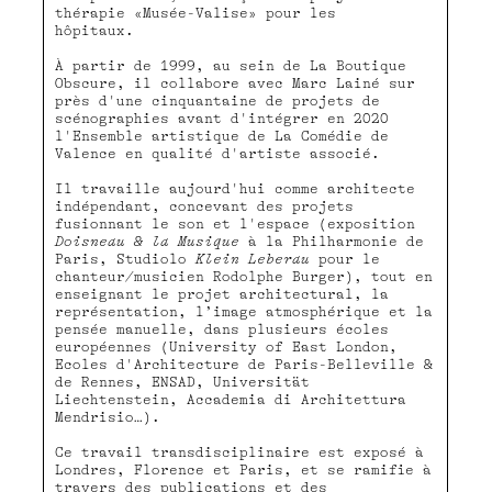
thérapie «Musée-Valise» pour les
hôpitaux.
À partir de 1999, au sein de La Boutique
Obscure, il collabore avec Marc Lainé sur
près d'une cinquantaine de projets de
scénographies avant d'intégrer en 2020
l'Ensemble artistique de La Comédie de
Valence en qualité d'artiste associé.
Il travaille aujourd'hui comme architecte
indépendant, concevant des projets
fusionnant le son et l'espace (exposition
Doisneau & la Musique
à la Philharmonie de
Paris, Studiolo
Klein Leberau
pour le
chanteur/musicien Rodolphe Burger), tout en
enseignant le projet architectural, la
représentation, l’image atmosphérique et la
pensée manuelle, dans plusieurs écoles
européennes (University of East London,
Ecoles d'Architecture de Paris-Belleville &
de Rennes, ENSAD, Universität
Liechtenstein, Accademia di Architettura
Mendrisio…).
Ce travail transdisciplinaire est exposé à
Londres, Florence et Paris, et se ramifie à
travers des publications et des