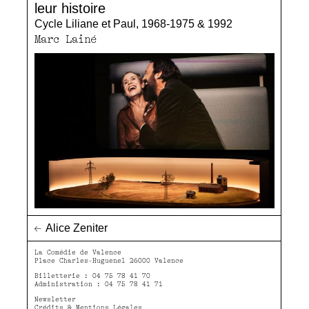
leur histoire
Cycle Liliane et Paul, 1968-1975 & 1992
Marc Lainé
←
Alice Zeniter
La Comédie de Valence
Place Charles-Huguenel 26000 Valence
Billetterie : 04 75 78 41 70
Administration : 04 75 78 41 71
Newsletter
Crédits & Mentions Légales