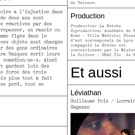
de Valence.
oire à l’injustice dans
Production
 de deux ans sont
re réactivés par des
Production:
La Brèche
 repasser, un rasoir ou
Coproduction:
Académie de F
omme figés dans le
Rome – Villa Médicis; Bien
d’art contemporain de Lyon
 ces objets sont chargés
compagnie La Brèche est
ar des gens ordinaires
conventionnée par le Minis
ura Vazquez écrit leurs
la Culture – DRAC Île- de-
x comédien·ne·s. Ainsi
et gardent loin des
Et aussi
de force des trois
ble plus tout à fait
 se perd, tout se
Léviathan
Guillaume Poix / Lorrai
Sagazan