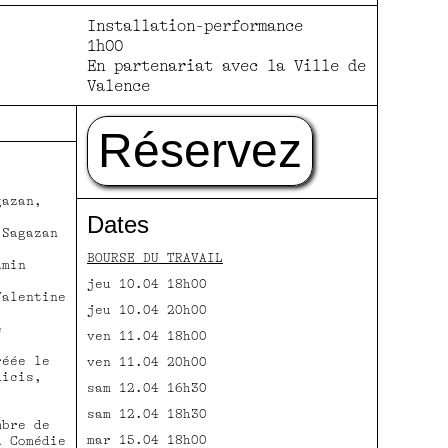
Installation-performance
1h00
En partenariat avec la Ville de
Valence
Réservez
azan,
Dates
Sagazan
BOURSE DU TRAVAIL
amin
jeu 10.04 18h00
alentine
jeu 10.04 20h00
e
ven 11.04 18h00
réée le
ven 11.04 20h00
dicis,
sam 12.04 16h30
sam 12.04 18h30
mbre de
mar 15.04 18h00
a Comédie