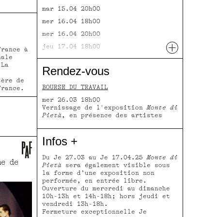
mar 15.04 20h00
mer 16.04 18h00
mer 16.04 20h00
+
jeu 17.04 18h00
rance à
nale
jeu 17.04 20h00
 La
Rendez-vous
tère de
BOURSE DU TRAVAIL
France.
mer 26.03 18h00
Vernissage de l'exposition
Monte di
Pietà
, en présence des artistes
Infos +
Du Je 27.03 au Je 17.04.25
Monte di
ne de
Pietà
sera également visible sous
la forme d’une exposition non
performée, en entrée libre.
Ouverture du mercredi au dimanche
10h-13h et 14h-18h; hors jeudi et
vendredi 13h-18h.
Fermeture exceptionnelle Je