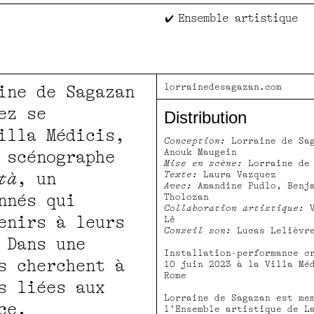
Ensemble artistique
lorrainedesagazan.com
ine de Sagazan
ez se
Distribution
illa Médicis,
Conception:
Lorraine de Sag
Anouk Maugein
 scénographe
Mise en scène:
Lorraine de 
tà
, un
Texte:
Laura Vazquez
Avec:
Amandine Pudlo, Benj
nnés qui
Tholozan
Collaboration artistique:
V
enirs à leurs
Lê
Conseil son:
Lucas Lelièvr
 Dans une
Installation-performance c
s cherchent à
10 juin 2023 à la Villa Mé
Rome
s liées aux
Lorraine de Sagazan est me
ce.
l’Ensemble artistique de L