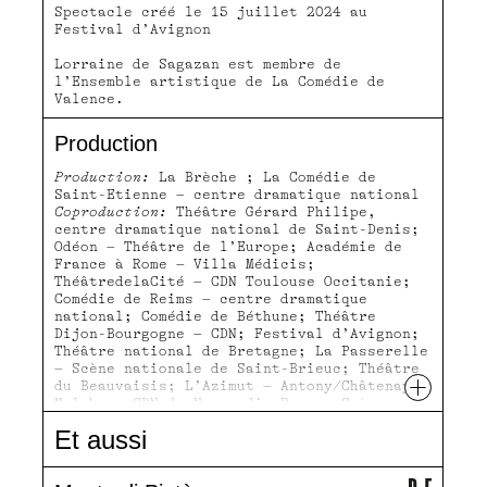
Spectacle créé le 15 juillet 2024 au
Festival d’Avignon
Lorraine de Sagazan est membre de
l’Ensemble artistique de La Comédie de
Valence.
Production
Production:
La Brèche ; La Comédie de
Saint-Etienne – centre dramatique national
Coproduction:
Théâtre Gérard Philipe,
centre dramatique national de Saint-Denis;
Odéon – Théâtre de l’Europe; Académie de
France à Rome – Villa Médicis;
ThéâtredelaCité – CDN Toulouse Occitanie;
Comédie de Reims – centre dramatique
national; Comédie de Béthune; Théâtre
Dijon-Bourgogne – CDN; Festival d’Avignon;
Théâtre national de Bretagne; La Passerelle
– Scène nationale de Saint-Brieuc; Théâtre
+
du Beauvaisis; L’Azimut – Antony/Châtenay-
Malabry; CDN de Normandie-Rouen; Scène
nationale 61 (Alençon - Flers - Mortagne)
Et aussi
Avec le soutien artistique
du Jeune Théâtre
National
Action soutenue par
la Région Île-de-France