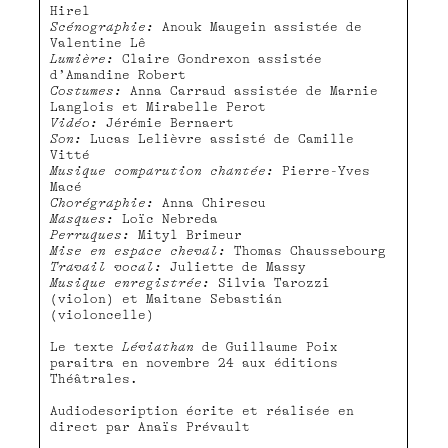
Hirel
Scénographie:
Anouk Maugein assistée de
Valentine Lê
Lumière:
Claire Gondrexon assistée
d’Amandine Robert
Costumes:
Anna Carraud assistée de Marnie
Langlois et Mirabelle Perot
Vidéo:
Jérémie Bernaert
Son:
Lucas Lelièvre assisté de Camille
Vitté
Musique comparution chantée:
Pierre-Yves
Macé
Chorégraphie:
Anna Chirescu
Masques:
Loïc Nebreda
Perruques:
Mityl Brimeur
Mise en espace cheval:
Thomas Chaussebourg
Travail vocal:
Juliette de Massy
Musique enregistrée:
Silvia Tarozzi
(violon) et Maitane Sebastián
(violoncelle)
Le texte
Léviathan
de Guillaume Poix
paraitra en novembre 24 aux éditions
Théâtrales.
Audiodescription écrite et réalisée en
direct par Anaïs Prévault