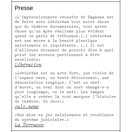
Presse
«L’impressionnante réussite de Sagazan est
de faire avec
Léviathan
tout autre chose
que du théâtre documentaire, tout autre
chose qu’un âpre réalisme plus évident
quand on parle de tribunaux.(…)
Léviathan
est une œuvre à la beauté plastique
saisissante et inquiétante. (…) Il est
d’ailleurs étonnant de pouvoir dire à quel
point les acteurs parviennent à être
excellents»
Libération
«
Léviathan
est un acte fort, une vision de
l’espace rare, un texte éblouissant, une
dénonciation tragique. C’est un chef-
d’œuvre, un vrai dont on sort changé·e·s
pour longtemps, on le sait. Les images
qu’elle a créées là vont marquer l’histoire
du théâtre. Un choc!»
cult.news
«Une mise en jeu saisissante et troublante
du système judiciaire.»
La Terrasse