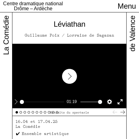
Centre dramatique national
Menu
Infos pratiques
Drôme – Ardèche
La Comédie
de Valence
Léviathan
Guillaume Poix / Lorraine de Sagazan
Play
01:19
Play
Settings
Enter
Extraits du spectacle
fullscre
16.04 et 17.04.25
La Comédie
Ensemble artistique