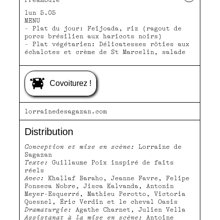
Préambule
lun 5.05
MENU
- Plat du jour: Feijoada, riz (ragout de
porcs brésilien aux haricots noirs)
- Plat végétarien: Délicatesses rôties aux
échalotes et crème de St Marcelin, salade
Covoiturez !
lorrainedesagazan.com
Distribution
Conception et mise en scène:
Lorraine de
Sagazan
Texte:
Guillaume Poix inspiré de faits
réels
Avec:
Khallaf Baraho, Jeanne Favre, Felipe
Fonseca Nobre, Jisca Kalvanda, Antonin
Meyer-Esquerré, Mathieu Perotto, Victoria
Quesnel, Éric Verdin et le cheval Oasis
Dramaturgie:
Agathe Charnet, Julien Vella
Assistanat à la mise en scène:
Antoine