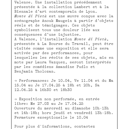
Valence. Une installation précédemment
présentée à la collection Lambert et à la
Biennale d’art contemporain de Lyon.
Monte di Pietà
est une œuvre conçue avec la
scénographe Anouk Maugein à partir d’objets
réels et de témoignages. Ces objets
symbolisent tous une douleur liée aux
conséquences d’une injustice.
À Valence, l’installation
Monte di Pietà
,
présentée à La Bourse du Travail, peut être
visitée comme une exposition et elle sera
activée par des performances, pour
lesquelles les récits de ces objets, mis en
mots par Laura Vazquez, seront interprétés
par les comédiens Amandine Pudlo et
Benjamin Tholozan.
Performances: Je 10.04, Ve 11.04 et du Ma
15.04 au Je 17.04.25 à 18h et 20h, Sa
12.04.25 à 16h30 et 18h30
Exposition non performée, en entrée
libre: Me 27.03 au Je 17.04.25
Ouverture du mercredi au dimanche 10h-13h
et 14h-18h; hors jeudi et vendredi 13h-18h.
Fermeture exceptionelle le 10.04
Pour plus d'informations, contactez