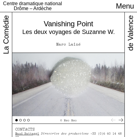
Centre dramatique national
Menu
Infos pratiques
Drôme – Ardèche
La Comédie
de Valence
Vanishing Point
Les deux voyages de Suzanne W.
Marc Lainé
Pla
© Neo Neo
CONTACTS
Maud Rattaggi
Directrice des productions
+33 (0)6 60 14 48