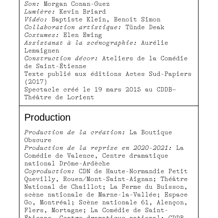
Son:
Morgan Conan-Guez
Lumière:
Kevin Briard
Vidéo:
Baptiste Klein, Benoît Simon
Collaboration artistique:
Tünde Deak
Costumes:
Elen Ewing
Assistanat à la scénographie:
Aurélie
Lemaignen
Construction décor:
Ateliers de la Comédie
de Saint-Étienne
Texte publié aux éditions Actes Sud-Papiers
(2017)
Spectacle créé le 19 mars 2015 au CDDB–
Théâtre de Lorient
Production
Production de la création:
La Boutique
Obscure
Production de la reprise en 2020-2021:
La
Comédie de Valence, Centre dramatique
national Drôme-Ardèche
Coproduction:
CDN de Haute-Normandie Petit
Quevilly, Rouen/Mont-Saint-Aignan; Théâtre
National de Chaillot; La Ferme du Buisson,
scène nationale de Marne-la-Vallée; Espace
Go, Montréal; Scène nationale 61, Alençon,
Flers, Mortagne; La Comédie de Saint-