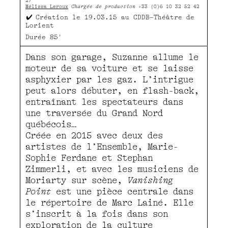
27
Mélissa Leroux
Chargée de production
+33 (0)6 10 32 52 42
Création le 19.03.15 au CDDB–Théâtre de
Lorient
Durée
85'
Dans son garage, Suzanne allume le
moteur de sa voiture et se laisse
asphyxier par les gaz. L’intrigue
peut alors débuter, en flash-back,
entraînant les spectateurs dans
une traversée du Grand Nord
québécois…
Créée en 2015 avec deux des
artistes de l’Ensemble, Marie-
Sophie Ferdane et Stephan
Zimmerli, et avec les musiciens de
Moriarty sur scène,
Vanishing
Point
est une pièce centrale dans
le répertoire de Marc Lainé. Elle
s’inscrit à la fois dans son
exploration de la culture