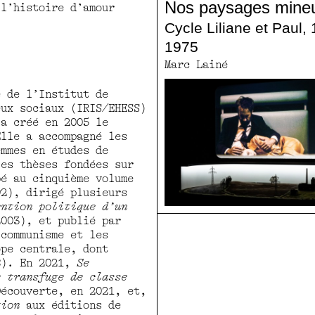
Nos paysages mine
 l’histoire d’amour
l».
Cycle Liliane et Paul,
1975
Marc Lainé
e de l’Institut de
eux sociaux (IRIS/EHESS)
 a créé en 2005 le
Elle a accompagné les
emmes en études de
ses thèses fondées sur
pé au cinquième volume
2), dirigé plusieurs
ention politique d’un
003), et publié par
 communisme et les
ope centrale, dont
). En 2021,
Se
e transfuge de classe
Découverte, en 2021, et,
tion
aux éditions de