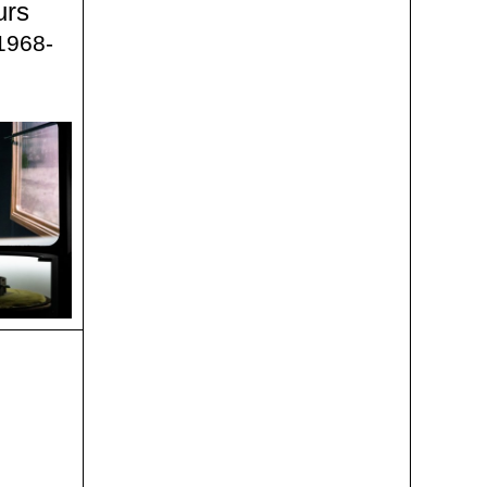
urs
 1968-