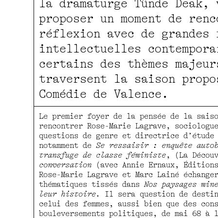
la dramaturge Tünde Deak, 
proposer un moment de renc
réflexion avec de grandes 
intellectuelles contempora
certains des thèmes majeur
traversent la saison propo
Comédie de Valence.
Le premier foyer de la pensée de la sais
rencontrer Rose-Marie Lagrave, sociologu
questions de genre et directrice d’étude
notamment de
Se ressaisir : enquête auto
transfuge de classe féministe
, (La Décou
conversation
(avec Annie Ernaux, Éditions
Rose-Marie Lagrave et Marc Lainé échange
thématiques tissés dans
Nos paysages min
leur histoire.
Il sera question de destin
celui des femmes, aussi bien que des con
bouleversements politiques, de mai 68 à 