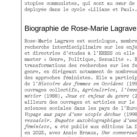
utopies communistes, qui sont au cœur de
déployée dans le cycle «Liliane et Pau
Biographie de Rose-Marie Lagrave
Rose-Marie Lagrave est sociologue, membr
recherche interdisciplinaire sur les enj
et directrice d’études à l’EHESS où elle
master « Genre, Politique, Sexualité ». 
transformations des recherches sur les f
genre, en dirigeant notamment de nombreu
des approches féministes. Elle a partici
de l’
Histoire des femmes en Occident
(199
ouvrages collectifs,
Agricultrice, l’inv
métier
(1988),
Jeux et enjeux du genre
(2
ailleurs des ouvrages et articles sur le
sciences sociales dans les pays de l’Eur
Voyage aux pays d’une utopie déchue
(1998
ressaisir
.
Enquête autobiographique d’un
féministe
, a été publié aux éditions La 
en 2023, avec Annie Ernaux,
Une conversa