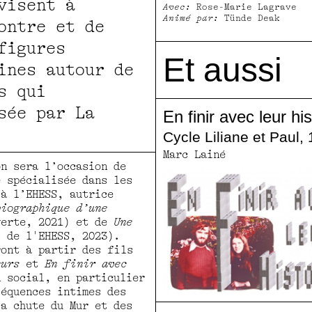
visent à
Avec:
Rose-Marie Lagrave
Animé par:
Tünde Deak
ontre et de
figures
Et aussi
ines autour de
s qui
sée par La
En finir avec leur his
Cycle Liliane et Paul,
Marc Lainé
on sera l’occasion de
e spécialisée dans les
 à l’EHESS, autrice
biographique d’une
verte, 2021) et de
Une
 de l'EHESS, 2023).
ront à partir des fils
eurs
et
En finir avec
 social, en particulier
séquences intimes des
la chute du Mur et des