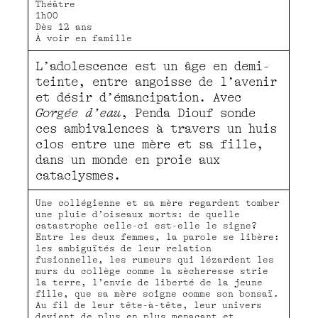
Théâtre
1h00
Dès 12 ans
À voir en famille
L’adolescence est un âge en demi-
teinte, entre angoisse de l’avenir
et désir d’émancipation. Avec
Gorgée d’eau
, Penda Diouf sonde
ces ambivalences à travers un huis
clos entre une mère et sa fille,
dans un monde en proie aux
cataclysmes.
Une collégienne et sa mère regardent tomber
une pluie d’oiseaux morts: de quelle
catastrophe celle-ci est-elle le signe?
Entre les deux femmes, la parole se libère:
les ambiguïtés de leur relation
fusionnelle, les rumeurs qui lézardent les
murs du collège comme la sècheresse strie
la terre, l’envie de liberté de la jeune
fille, que sa mère soigne comme son bonsaï.
Au fil de leur tête-à-tête, leur univers
devient de plus en plus menaçant et