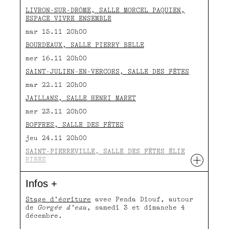
LIVRON-SUR-DRÔME, SALLE MORCEL PAQUIEN,
ESPACE VIVRE ENSEMBLE
mar 15.11 20h00
BOURDEAUX, SALLE PIERRY BELLE
mer 16.11 20h00
SAINT-JULIEN-EN-VERCORS, SALLE DES FÊTES
mar 22.11 20h00
JAILLANS, SALLE HENRI MARET
mer 23.11 20h00
BOFFRES, SALLE DES FÊTES
jeu 24.11 20h00
SAINT-PIERREVILLE, SALLE DES FÊTES ÉLIE
+
RIBES
ven 25.11 20h00
Infos +
SAINT-SORLIN-EN-VALLOIRE, SALLE ANNEXE DU
GYMNASE
Stage d’écriture
avec Penda Diouf, autour
mar 29.11 20h00
de
Gorgée d’eau
, samedi 3 et dimanche 4
décembre.
VALENCE, LADAPT-LE SAFRAN