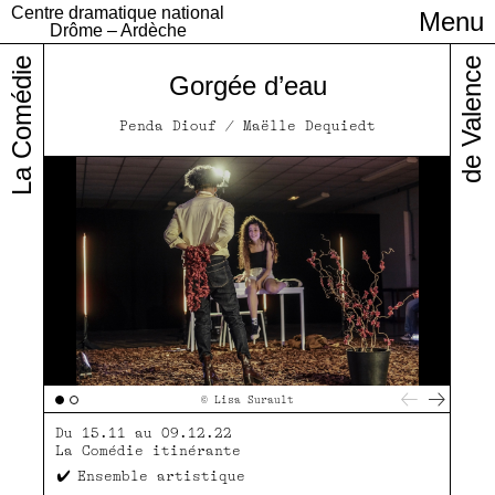
Centre dramatique national
Menu
Infos pratiques
Drôme – Ardèche
La Comédie
de Valence
Gorgée d’eau
Penda Diouf / Maëlle Dequiedt
© Lisa Surault
Du 15.11 au 09.12.22
La Comédie itinérante
Ensemble artistique