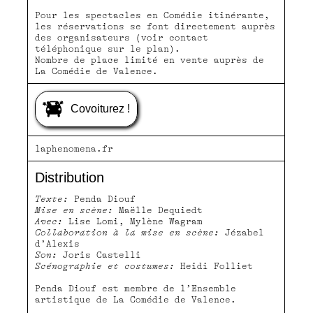
mer 30.11 20h00
Pour les spectacles en Comédie itinérante,
Représentation annulée
les réservations se font directement auprès
LUSSAS, L'IMAGINAÏRE - VILLAGE DOCUMENTAIRE
des organisateurs (voir contact
téléphonique sur le plan).
jeu 1.12 20h00
Nombre de place limité en vente auprès de
La Comédie de Valence.
VALLON-PONT-D'ARC, SALLE DES FÊTES
ven 2.12 20h00
Covoiturez !
TOURNON-SUR-RHÔNE, GYMNASE DU LYCÉE MARIUS
BOUVIER
mar 6.12 20h00
laphenomena.fr
MONTOISON, SALLE DES FÊTES
Distribution
mer 7.12 20h00
CHARMES-SUR-RHÔNE, SALLE DES FÊTES
Texte:
Penda Diouf
L'OUSTAOU
Mise en scène:
Maëlle Dequiedt
Avec:
Lise Lomi, Mylène Wagram
jeu 8.12 20h00
Collaboration à la mise en scène:
Jézabel
MOLLANS-SUR-OUVÈZE, SALLE DU BICENTENAIRE
d’Alexis
Son:
Joris Castelli
ven 9.12 20h00
Scénographie et costumes:
Heidi Folliet
Penda Diouf est membre de l’Ensemble
artistique de La Comédie de Valence.