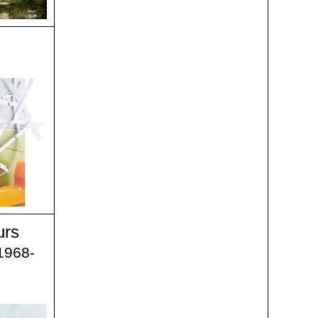
urs
 1968-