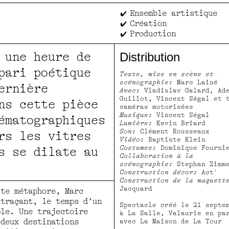
Ensemble artistique
Création
Production
 une heure de
Distribution
pari poétique
Texte, mise en scène et
scénographie:
Marc Lainé
ernière
Avec:
Vladislav Galard, Ad
Guillot, Vincent Ségal et 
ns cette pièce
caméras motorisées
Musique:
Vincent Ségal
ématographiques
Lumière:
Kevin Briard
Son:
Clément Rousseaux
rs les vitres
Vidéo:
Baptiste Klein
Costumes:
Dominique Fourni
s se dilate au
Collaboration à la
scénographie:
Stephan Zimm
Construction décor:
Act'
Construction de la maquett
Jacquard
tte métaphore, Marc
etraçant, le temps d’un
Spectacle créé le 21 septe
ple. Une trajectoire
à La Salle, Valaurie en pa
 deux destinations
avec La Maison de La Tour