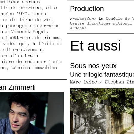
 milieux sociaux
Production
ille de province, elle
années 1970, leurs
Production:
La Comédie de 
e seule ligne de vie,
Centre dramatique national
es passages souterrains
Ardèche
iste Vincent Ségal.
du théâtre et du cinéma,
Et aussi
f vidéo qui, à l’aide de
t alternativement
ours d’un train
anière de redonner toute
Sous nos yeux
ues, témoins immuables
Une trilogie fantastiqu
Marc Lainé / Stephan Zi
an Zimmerli