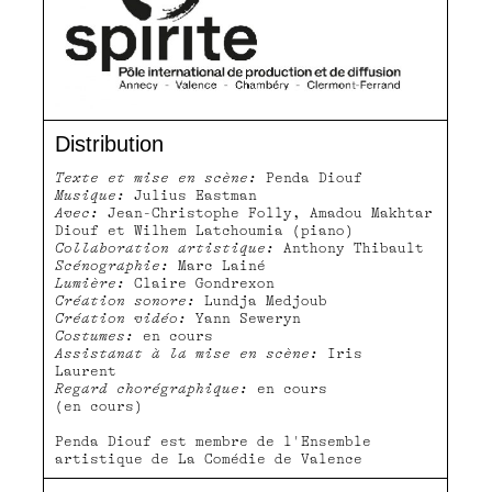
Distribution
Texte et mise en scène:
Penda Diouf
Musique:
Julius Eastman
Avec:
Jean-Christophe Folly, Amadou Makhtar
Diouf et Wilhem Latchoumia (piano)
Collaboration artistique:
Anthony Thibault
Scénographie:
Marc Lainé
Lumière:
Claire Gondrexon
Création sonore:
Lundja Medjoub
Création vidéo:
Yann Seweryn
Costumes:
en cours
Assistanat à la mise en scène:
Iris
Laurent
Regard chorégraphique:
en cours
(en cours)
Penda Diouf est membre de l'Ensemble
artistique de La Comédie de Valence