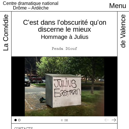
Centre dramatique national
Menu
Infos pratiques
Drôme – Ardèche
La Comédie
de Valence
C'est dans l'obscurité qu'on
discerne le mieux
Hommage à Julius
Penda Diouf
© DR
CONTACTS