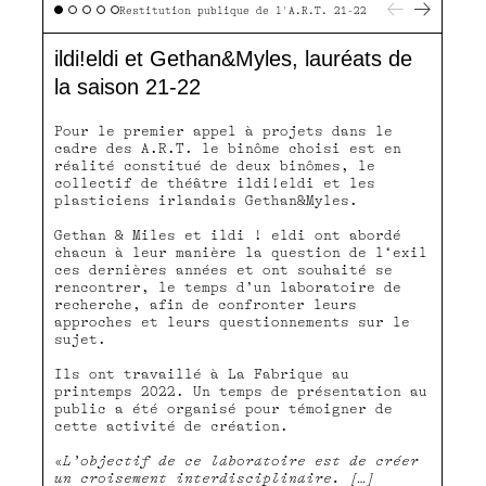
Restitution publique de l'A.R.T. 21-22
ildi!eldi et Gethan&Myles, lauréats de
la saison 21-22
Pour le premier appel à projets dans le
cadre des A.R.T. le binôme choisi est en
réalité constitué de deux binômes, le
collectif de théâtre ildi!eldi et les
plasticiens irlandais Gethan&Myles.
Gethan & Miles et ildi ! eldi ont abordé
chacun à leur manière la question de l‘exil
ces dernières années et ont souhaité se
rencontrer, le temps d’un laboratoire de
recherche, afin de confronter leurs
approches et leurs questionnements sur le
sujet.
Ils ont travaillé à La Fabrique au
printemps 2022. Un temps de présentation au
public a été organisé pour témoigner de
cette activité de création.
«
L’objectif de ce laboratoire est de créer
un croisement interdisciplinaire. […]