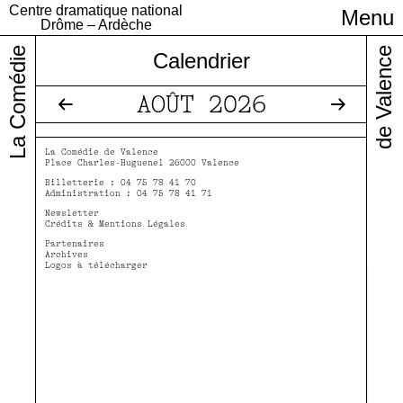
Centre dramatique national
Menu
Infos pratiques
Drôme – Ardèche
La Comédie
de Valence
Calendrier
AOÛT 2026
« Préc.
Suiv. »
La Comédie de Valence
Place Charles-Huguenel 26000 Valence
Billetterie : 04 75 78 41 70
Administration : 04 75 78 41 71
Newsletter
Crédits & Mentions Légales
Partenaires
Archives
Logos à télécharger