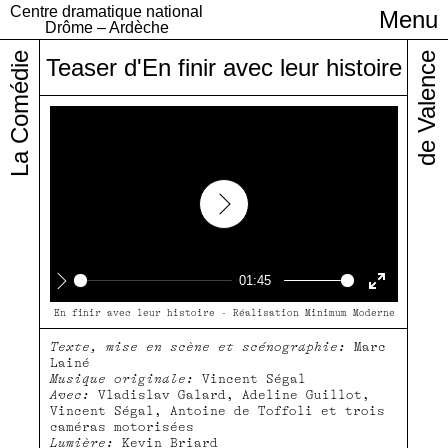
Centre dramatique national
Menu
Infos pratiques
Drôme – Ardèche
La Comédie
de Valence
Teaser d'En finir avec leur histoire
Play
01:45
Play
Enter
En finir avec leur histoire - Réalisation Minimum Moderne
fullscree
Texte, mise en scène et scénographie:
Marc
Lainé
Musique originale:
Vincent Ségal
Avec:
Vladislav Galard, Adeline Guillot,
Vincent Ségal, Antoine de Toffoli et trois
caméras motorisées
Lumière:
Kevin Briard