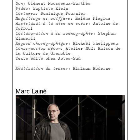
Son:
Clément Rousseaux-Barthès
Vidéo:
Baptiste Klein
Costumes:
Dominique Fournier
Maquillage et coiffure:
Maléna Plagiau
Assistanat à la mise en scène:
Antoine de
Toffoli
Collaboration à la scénographie:
Stephan
Zimmerli
Regard chorégraphique:
Mickaël Phelippeau
Construction décor:
Atelier MC2: Maison de
la Culture de Grenoble
Texte édité chez Actes-Sud
Réalisation du teaser:
Minimum Moderne
Marc Lainé