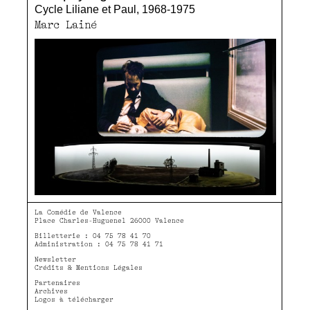
Cycle Liliane et Paul, 1968-1975
Marc Lainé
La Comédie de Valence
Place Charles-Huguenel 26000 Valence
Billetterie : 04 75 78 41 70
Administration : 04 75 78 41 71
Newsletter
Crédits & Mentions Légales
Partenaires
Archives
Logos à télécharger