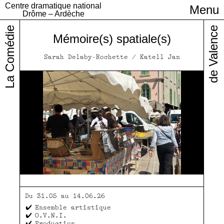
Centre dramatique national
Menu
Infos pratiques
Drôme – Ardèche
La Comédie
de Valence
Mémoire(s) spatiale(s)
Sarah Delaby-Rochette / Katell Jan
Du 31.05 au 14.06.26
Ensemble artistique
O.V.N.I.
Production