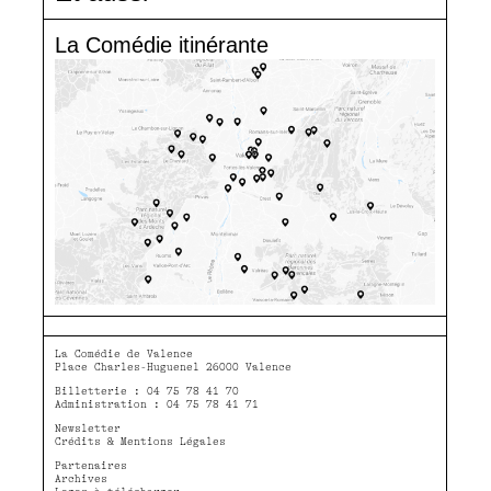
La Comédie itinérante
La Comédie de Valence
Place Charles-Huguenel 26000 Valence
Billetterie : 04 75 78 41 70
Administration : 04 75 78 41 71
Newsletter
Crédits & Mentions Légales
Partenaires
Archives