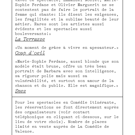
«Avec ce spectacle, Emmanuel Noblet, Marie-
Sophie Ferdane et Olivier Marguerit ne se
contentent pas de faire le portrait de la
femme qui chante: ils disent les exigences,
les fragilités et la sublime beauté de leur
métier. Rares sont les artistes aussi
évidents et les spectacles aussi
bouleversants!»
La Terrasse
«Un moment de grâce à vivre en apesanteur.»
Coup d'oeil
«Marie-Sophie Ferdane, aussi blonde que son
modèle était brune, offre un très beau
portrait de Barbara avec son intelligence,
sa rigueur polie mais aussi sa
vulnérabilité, et surtout son amour de la
chanson et du public. Elle est magnifique.»
Snes
Pour les spectacles en Comédie itinérante,
les réservations se font directement auprès
des organisateurs (voir contact
téléphonique en cliquant ci-dessous, sur le
lieu de votre choix). Nombre de places
limité en vente auprès de La Comédie de
Valence.