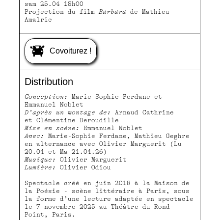
sam 25.04 18h00
lun 27.04 20h00
Projection du film
Barbara
de Mathieu
Amalric
MOLLANS-SUR-OUVÈZE, SALLE DU BICENTENAIRE
mar 28.04 20h00
VINSOBRES, SALLE DES FÊTES
Covoiturez !
mer 29.04 20h00
BOURDEAUX, SALLE PIERRY BELLE
Distribution
jeu 30.04 20h00
Conception:
Marie-Sophie Ferdane et
Emmanuel Noblet
D’après un montage de:
Arnaud Cathrine
et Clémentine Deroudille
Mise en scène:
Emmanuel Noblet
Avec:
Marie-Sophie Ferdane, Mathieu Geghre
en alternance avec Olivier Marguerit (Lu
20.04 et Ma 21.04.26)
Musique:
Olivier Marguerit
Lumière:
Olivier Odiou
Spectacle créé en juin 2018 à la Maison de
la Poésie - scène littéraire à Paris, sous
la forme d’une lecture adaptée en spectacle
le 7 novembre 2025 au Théâtre du Rond-
Point, Paris.