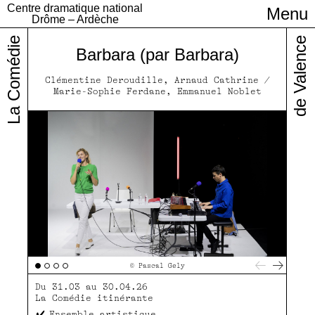
Centre dramatique national
Menu
Infos pratiques
Drôme – Ardèche
La Comédie
de Valence
Barbara (par Barbara)
Clémentine Deroudille, Arnaud Cathrine /
Marie-Sophie Ferdane, Emmanuel Noblet
© Pascal Gely
Du 31.03 au 30.04.26
La Comédie itinérante
Ensemble artistique