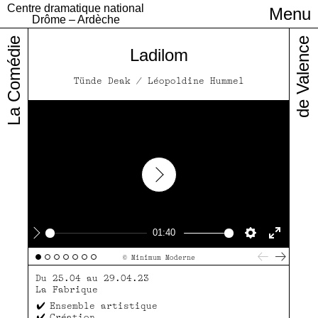
Centre dramatique national
Menu
Infos pratiques
Drôme – Ardèche
La Comédie
de Valence
Ladilom
Tünde Deak / Léopoldine Hummel
Play
01:40
Play
Settings
Enter
© Minimum Moderne
fullscre
Du 25.04 au 29.04.23
La Fabrique
Ensemble artistique
Création