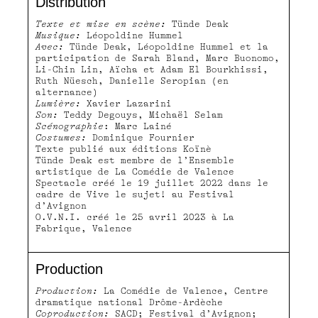
Distribution
Texte et mise en scène:
Tünde Deak
Musique:
Léopoldine Hummel
Avec:
Tünde Deak, Léopoldine Hummel et la
participation de Sarah Bland, Marc Buonomo,
Li-Chin Lin, Aïcha et Adam El Bourkhissi,
Ruth Nüesch, Danielle Seropian (en
alternance)
Lumière:
Xavier Lazarini
Son:
Teddy Degouys, Michaël Selam
Scénographie
: Marc Lainé
Costumes:
Dominique Fournier
Texte publié aux éditions Koïnè
Tünde Deak est membre de l’Ensemble
artistique de La Comédie de Valence
Spectacle créé le 19 juillet 2022 dans le
cadre de Vive le sujet! au Festival
d’Avignon
O.V.N.I. créé le 25 avril 2023 à La
Fabrique, Valence
Production
Production:
La Comédie de Valence, Centre
dramatique national Drôme-Ardèche
Coproduction:
SACD; Festival d’Avignon;