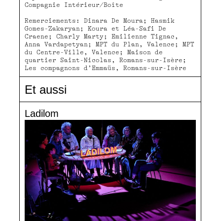
Compagnie Intérieur/Boîte
Remerciements: Dinara De Moura; Hasmik
Gomes-Zakaryan; Koura et Léa-Safi De
Craene; Charly Marty; Emilienne Tignac,
Anna Vardapetyan; MPT du Plan, Valence; MPT
du Centre-Ville, Valence; Maison de
quartier Saint-Nicolas, Romans-sur-Isère;
Les compagnons d’Emmaüs, Romans-sur-Isère
Et aussi
Ladilom