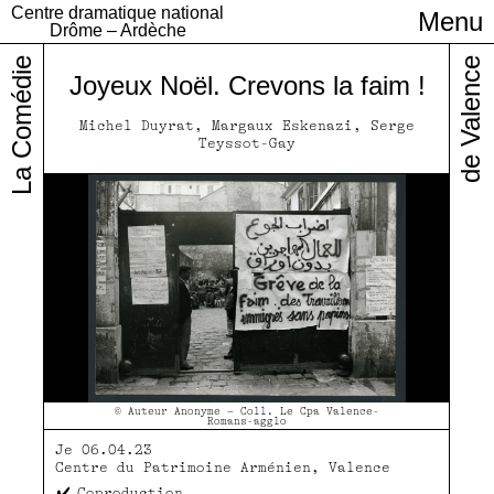
Centre dramatique national
Menu
Infos pratiques
Drôme – Ardèche
La Comédie
de Valence
Joyeux Noël. Crevons la faim !
Michel Duyrat, Margaux Eskenazi, Serge
Teyssot-Gay
© Auteur Anonyme – Coll. Le Cpa Valence-
Romans-agglo
Je 06.04.23
Centre du Patrimoine Arménien, Valence
Coproduction