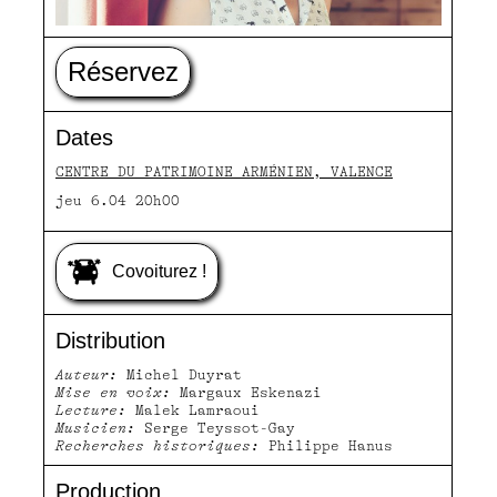
Réservez
Dates
CENTRE DU PATRIMOINE ARMÉNIEN, VALENCE
jeu 6.04 20h00
Covoiturez !
Distribution
Auteur:
Michel Duyrat
Mise en voix:
Margaux Eskenazi
Lecture:
Malek Lamraoui
Musicien:
Serge Teyssot-Gay
Recherches historiques:
Philippe Hanus
Production