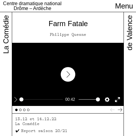
Centre dramatique national
Menu
Infos pratiques
Drôme – Ardèche
La Comédie
de Valence
Farm Fatale
Philippe Quesne
Play
00:42
Play
Settings
Enter
fullscre
13.12 et 14.12.22
La Comédie
Report saison 20/21