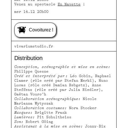
Venez au spectacle
En Navette
!
mer 14.12 20h00
Covoiturez !
vivariumstudio.fr
Distribution
Conception, scénographie et mise en scène:
Philippe Quesne
Créé et interprété par :
Léo Gobin, Raphael
Clamer (rôle créé par Stefan Merki), Nuno
Lucas (rôle créé Damian Rebgetz), Anne
Steffens (rôle créé par Julia Riedler),
Gaëtan Vourc’h
Collaboration scénographique:
Nicole
Marianna Wytyczak
Collaboration costumes:
Nora Stocker
Masques:
Brigitte Frank
Lumières:
Pit Schultheiss
Son:
Robert Göing
Assistanat à la mise en scène:
Jonny-Bix