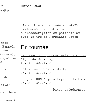
fullscreen
le
Durée
2h40'
andie-
Disponible en tournée en 24-25
Également disponible en
audiodescription en partenariat
avec le CDN de Normandie-Rouen
ranco,
En tournée
e Hummel,
auveur
 Geenen),
La Passerelle, Scène nationale des
icipation
Alpes du Sud, Gap
id
19.01 – 20.01.23
Célestins, Théâtre de Lyon
ever
25.01 – 27.01.23
ünde
Le Quai CDN Angers Pays de la Loire
23.03 – 24.03.23
aphie:
Dates précédentes
ène:
Jean
La Comédie de Béthune
20.10 – 22.10.21
ie:
Anouk
La Comédie de Valence