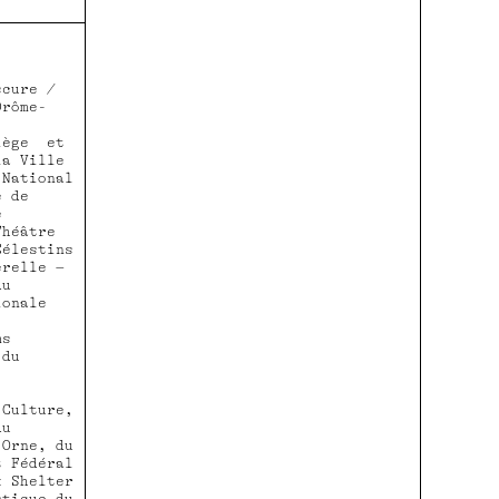
cure /
Drôme-
iège et
la Ville
 National
e de
e
Théâtre
Célestins
erelle –
du
ionale
ms
 du
 Culture,
du
’Orne, du
t Fédéral
x Shelter