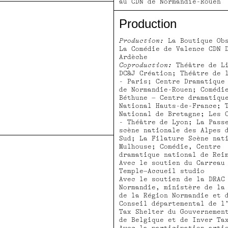
au CDN de Normandie-Rouen
Production
Production:
La Boutique Obs
La Comédie de Valence CDN 
Ardèche
Coproduction:
Théâtre de L
DC&J Création; Théâtre de 
- Paris; Centre Dramatique
de Normandie-Rouen; Comédi
Béthune – Centre dramatiqu
National Hauts-de-France; 
National de Bretagne; Les 
- Théâtre de Lyon; La Pass
scène nationale des Alpes 
Sud; La Filature Scène nat
Mulhouse; Comédie, Centre
dramatique national de Rei
Avec le soutien du Carreau
Temple–Accueil studio
Avec le soutien de la DRAC
Normandie, ministère de la
de la Région Normandie et 
Conseil départemental de l
Tax Shelter du Gouvernemen
de Belgique et de Inver Ta