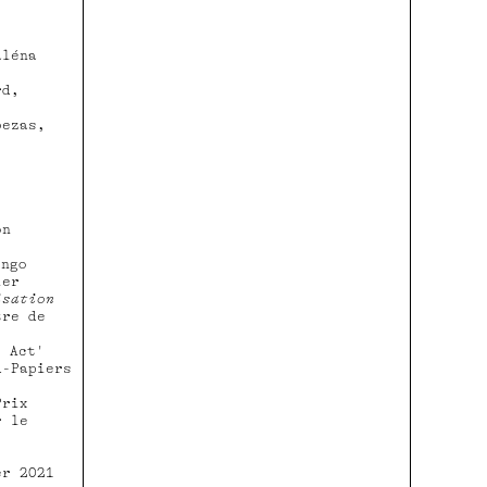
15.03 – 18.03.22
Théâtre de Liège, centre scénique
Fédération Wallonie Bruxelles
léna
22.03 – 26.03.22
rd,
Comédie de Reims, CDN
07.04 – 08.04.22
ezas,
Théâtre Molière, Sète
20.04 – 21.04.22
La Filature, Mulhouse
07.06 - 08.06.22
on
Théâtre de la Ville, Paris
Les Abbesses
ngo
14.06 - 23.06.22
ier
isation
tre de
m:
Act'
d-Papiers
Prix
r le
er 2021