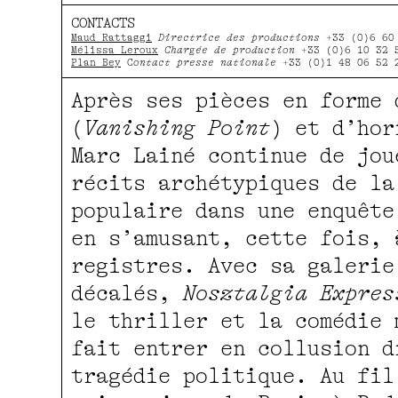
CONTACTS
Maud Rattaggi
Directrice des productions
+33 (0)6 60
Mélissa Leroux
Chargée de production
+33 (0)6 10 32 
Plan Bey
C
ontact presse nationale
+33 (0)1 48 06 52 
Après ses pièces en forme 
(
Vanishing Point
) et d’hor
Marc Lainé continue de jou
récits archétypiques de la
populaire dans une enquête
en s’amusant, cette fois, 
registres. Avec sa galerie
décalés,
Nosztalgia Expres
le thriller et la comédie 
fait entrer en collusion d
tragédie politique. Au fil