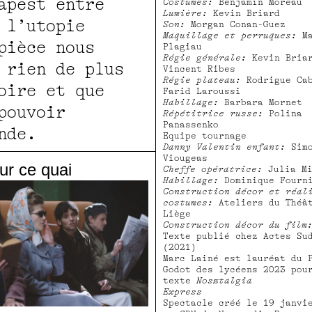
apest entre
Costumes:
Benjamin Moreau
Lumière:
Kevin Briard
 l’utopie
Son:
Morgan Conan-Guez
Maquillage et perruques:
Ma
pièce nous
Plagiau
Régie générale:
Kevin Bria
 rien de plus
Vincent Ribes
Régie plateau:
Rodrigue Cab
oire et que
Farid Laroussi
Habillage:
Barbara Mornet
pouvoir
Répétitrice russe:
Polina
Panassenko
onde.
Equipe tournage
Danny Valentin enfant:
Sim
Viougeas
ur ce quai
Cheffe opératrice:
Julia Mi
Habillage:
Dominique Fourn
Construction décor et réal
costumes:
Ateliers du Théâ
Liège
Construction décor du fil
Texte publié chez Actes Su
(2021)
Marc Lainé est lauréat du 
Godot des lycéens 2023 pou
texte
Nosztalgia
Express
Spectacle créé le 19 janvi