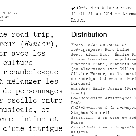
Création à huis clos 
 14 48 27
19.01.21 au CDN de Norm
52 42
Rouen
27
de road trip,
Distribution
reur (
Hunter
),
Texte, mise en scène et
scénographie:
Marc Lainé
er avec les
Avec:
Alain Eloy, Émilie F
Thomas Gonzalez, Léopoldin
 culture
François Praud, François S
(en alternance avec Gilles
 rocambolesque
Olivier Werner
,
et la part
de Rodrigue Cabezas et Far
à mélanger les
Laroussi
Musique:
Emile Sornin (For
 de personnages
Pavot)
Collaboration artistique:
T
s
oscille entre
Deak
musicale, et
Collaboration à la scénogr
Stephan Zimmerli
rame intime et
Assistanat à la mise en sc
Massé
 d'une intrigue
Assistanat à la scénograph
Maugein