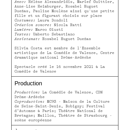
Avec:
Hélène Alexandridis, Marief Guittier,
Anne-Lise Heimburger, Rosabel Huguet
Dueñas, Pauline Moulène ainsi qu'une petite
fille et un figurant choisis sur place
Costumes:
Laura Dondoli
Création sonore:
Nicola Ratti
Lumière:
Marco Giusti
Textes:
Umberto Sebastiano
Assistanat:
Rosabel Huguet Dueñas
Silvia Costa est membre de l'Ensemble
artistique de La Comédie de Valence, Centre
dramatique national Drôme-Ardèche
Spectacle créé le 16 novembre 2021 à La
Comédie de Valence
Production
Production:
La Comédie de Valence, CDN
Drôme-Ardèche
Coproduction:
MC93 - Maison de la Culture
de Seine-Saint-Denis, Bobigny; Festival
d’Automne à Paris; Théâtre National de
Bretagne; Maillon, Théâtre de Strasbourg -
scène européenne