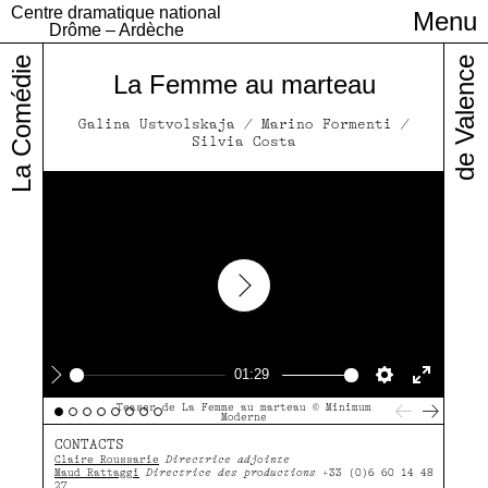
Centre dramatique national
Menu
Infos pratiques
Drôme – Ardèche
La Comédie
de Valence
La Femme au marteau
Galina Ustvolskaja / Marino Formenti /
Silvia Costa
Play
01:29
Play
Settings
Enter
Teaser de La Femme au marteau © Minimum
Moderne
fullscre
CONTACTS
Claire Roussarie
Directrice adjointe
Maud Rattaggi
Directrice des productions
+33 (0)6 60 14 48
27