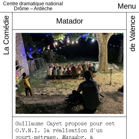
Centre dramatique national
Menu
Infos pratiques
Drôme – Ardèche
La Comédie
de Valence
Matador
Guillaume Cayet propose pour cet
O.V.N.I. la réalisation d'un
court-métrage,
Matador
, à