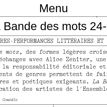
Menu
ande des
Les 
ons
ments et cartes
e CDN
Saison 26-27
Devenez mécène
Pôle international de production et de
Marc Lainé
S.E.N.D.A.
Les productions
Les places à l'unité
Participez
L’Ensemble artistiq
A.R.T.
Une mai
Constr
V
s
pen
 Bande des mots 24
RES-PERFORMANCES LITTÉRAIRES ET 
s mots
, des formes légères crois
échanges avec Alice Zeniter, une
 la responsabilité éditoriale et
ents de genres permettent de fai
ires et poétiques exigeants.
La B
cation des artistes de l'Ensembl
a Comédie