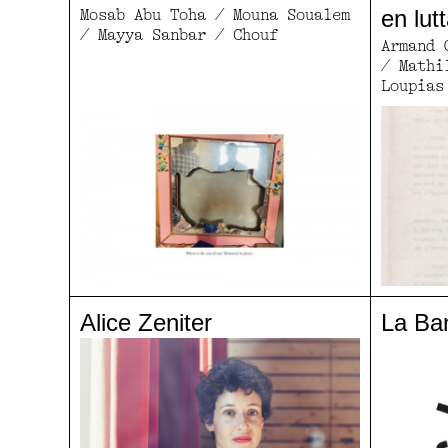
en lut
Mosab Abu Toha / Mouna Soualem
/ Mayya Sanbar / Chouf
Armand 
/ Mathi
Loupias
Alice Zeniter
La Ba