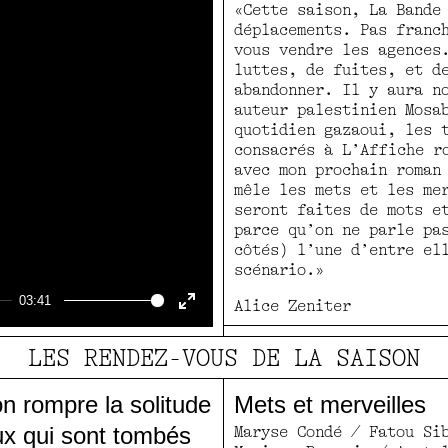
«Cette saison, La Bande
déplacements. Pas franc
vous vendre les agences
luttes, de fuites, et d
abandonner. Il y aura n
auteur palestinien Mosa
quotidien gazaoui, les 
consacrés à L’Affiche r
avec mon prochain roman
mêle les mets et les me
seront faites de mots e
parce qu’on ne parle pa
côtés) l’une d’entre el
scénario.»
03:41
Alice Zeniter
Enter
fullscreen
LES RENDEZ-VOUS DE LA SAISON
n rompre la solitude
Mets et merveilles
ux qui sont tombés
Maryse Condé / Fatou Si