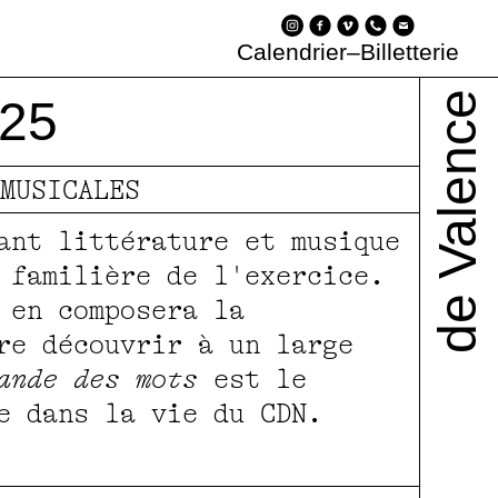
foyers de la
Parcours À
 diffusion
ue
son pour les publics
uisons ensemble
enir au spectacle
L'équipe
L'accessibilité
Les dessous
Infos pratiques
Calendrier
–
Billetterie
sée
Facettes
de Valence
-25
MUSICALES
ant littérature et musique
 familière de l'exercice.
 en composera la
re découvrir à un large
ande des mots
est le
e dans la vie du CDN.