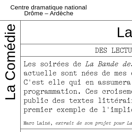
Centre dramatique national
La Comédie
La B
Drôme – Ardèche
La Comédie
O.V.N.I.
Des rendez-vous publics gratuits
Accueil et réservations
Made in La Comédie
Éditorial
Producti
Abonne
L
itinérante
mot
La Comédie
La
DES LECTU
Les soirées de
La Bande de
actuelle sont nées de mes 
C'est elle qui en assumera
programmation. Ces croisem
public des textes littéra
premier exemple de l'impli
Marc Lainé,
extrait de son projet pour L