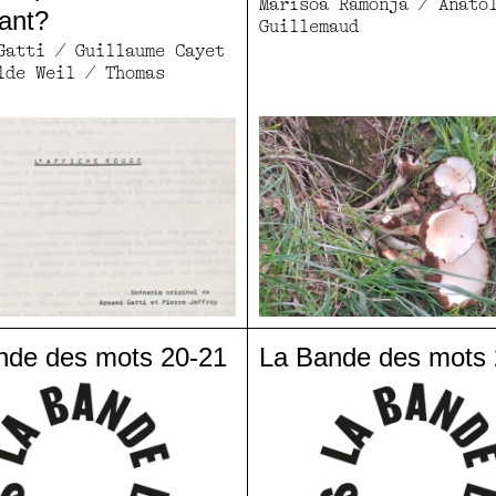
Marisoa Ramonja / Anato
tant?
Guillemaud
Gatti / Guillaume Cayet
lde Weil / Thomas
nde des mots 20-21
La Bande des mots 