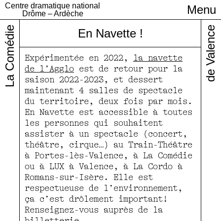
Centre dramatique national
Menu
Infos pratiques
Drôme – Ardèche
La Comédie
de Valence
En Navette !
Expérimentée en 2022,
la navette
de l’Agglo
est de retour pour la
saison 2022-2023, et dessert
maintenant 4 salles de spectacle
du territoire, deux fois par mois.
En Navette est accessible à toutes
les personnes qui souhaitent
assister à un spectacle (concert,
théâtre, cirque…) au Train-Théâtre
à Portes-lès-Valence, à La Comédie
ou à LUX à Valence, à La Cordo à
Romans-sur-Isère. Elle est
respectueuse de l’environnement,
ça c’est drôlement important!
Renseignez-vous auprès de la
billetterie.