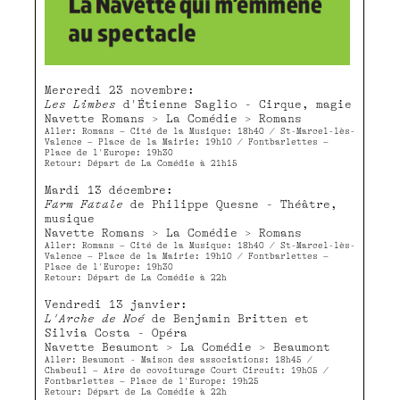
Mercredi 23 novembre:
Les Limbes
d'Étienne Saglio - Cirque, magie
Navette Romans > La Comédie > Romans
Aller: Romans – Cité de la Musique: 18h40 / St-Marcel-lès-
Valence – Place de la Mairie: 19h10 / Fontbarlettes –
Place de l'Europe: 19h30
Retour: Départ de La Comédie à 21h15
Mardi 13 décembre:
Farm Fatale
de Philippe Quesne - Théâtre,
musique
Navette Romans > La Comédie > Romans
Aller: Romans – Cité de la Musique: 18h40 / St-Marcel-lès-
Valence – Place de la Mairie: 19h10 / Fontbarlettes –
Place de l'Europe: 19h30
Retour: Départ de La Comédie à 22h
Vendredi 13 janvier:
L'Arche de Noé
de Benjamin Britten et
Silvia Costa - Opéra
Navette Beaumont > La Comédie > Beaumont
Aller: Beaumont - Maison des associations: 18h45 /
Chabeuil – Aire de covoiturage Court Circuit: 19h05 /
Fontbarlettes – Place de l'Europe: 19h25
Retour: Départ de La Comédie à 22h