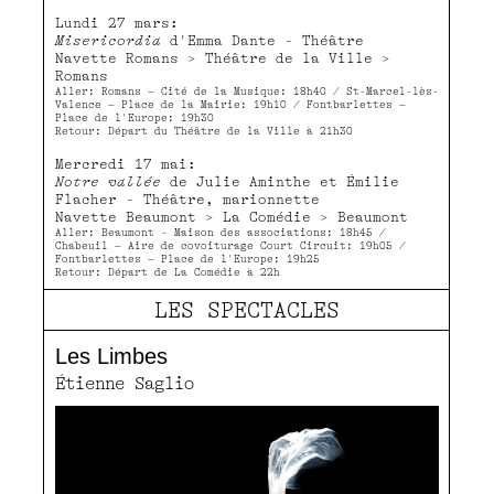
Lundi 27 mars:
Misericordia
d'Emma Dante - Théâtre
Navette Romans > Théâtre de la Ville >
Romans
Aller: Romans – Cité de la Musique: 18h40 / St-Marcel-lès-
Valence – Place de la Mairie: 19h10 / Fontbarlettes –
Place de l'Europe: 19h30
Retour: Départ du Théâtre de la Ville à 21h30
Mercredi 17 mai:
Notre vallée
de Julie Aminthe et Émilie
Flacher - Théâtre, marionnette
Navette Beaumont > La Comédie > Beaumont
Aller: Beaumont - Maison des associations: 18h45 /
Chabeuil – Aire de covoiturage Court Circuit: 19h05 /
Fontbarlettes – Place de l'Europe: 19h25
Retour: Départ de La Comédie à 22h
LES SPECTACLES
Les Limbes
Étienne Saglio