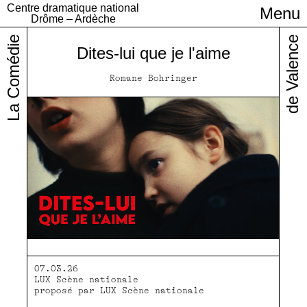
Centre dramatique national
Menu
Infos pratiques
Drôme – Ardèche
La Comédie
de Valence
Dites-lui que je l'aime
Romane Bohringer
07.03.26
LUX Scène nationale
proposé par LUX Scène nationale