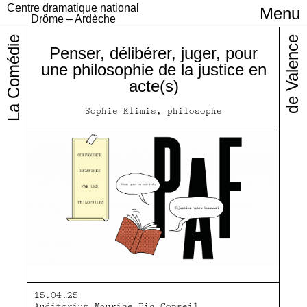
Centre dramatique national
Menu
Infos pratiques
Drôme – Ardèche
La Comédie
de Valence
Penser, délibérer, juger, pour
une philosophie de la justice en
acte(s)
Sophie Klimis, philosophe
15.04.25
Auditorium Maurice Pic Conseil