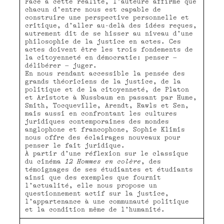
Face à cette réalité, l’auteure affirme que
chacun d’entre nous est capable de
construire une perspective personnelle et
critique, d’aller au-delà des idées reçues,
autrement dit de se hisser au niveau d’une
philosophie de la justice en actes. Ces
actes doivent être les trois fondements de
la citoyenneté en démocratie: penser –
délibérer – juger.
En nous rendant accessible la pensée des
grands théoriciens de la justice, de la
politique et de la citoyenneté, de Platon
et Aristote à Nussbaum en passant par Hume,
Smith, Tocqueville, Arendt, Rawls et Sen,
mais aussi en confrontant les cultures
juridiques contemporaines des mondes
anglophone et francophone, Sophie Klimis
nous offre des éclairages nouveaux pour
penser le fait juridique.
À partir d’une réflexion sur le classique
du cinéma
12 Hommes en colère
, des
témoignages de ses étudiantes et étudiants
ainsi que des exemples que fournit
l’actualité, elle nous propose un
questionnement actif sur la justice,
l’appartenance à une communauté politique
et la condition même de l’humanité.