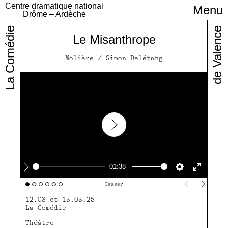
Centre dramatique national
Menu
Infos pratiques
Drôme – Ardèche
La Comédie
de Valence
Le Misanthrope
Molière / Simon Delétang
Play
01:38
Play
Settings
Enter
Teaser
fullscre
12.03 et 13.03.25
La Comédie
Théâtre