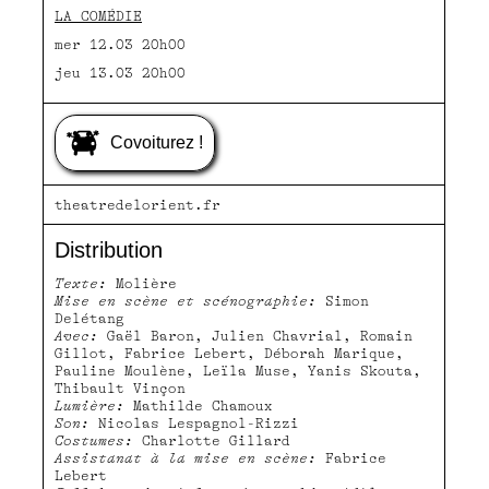
LA COMÉDIE
mer 12.03 20h00
jeu 13.03 20h00
Covoiturez !
theatredelorient.fr
Distribution
Texte:
Molière
Mise en scène et scénographie:
Simon
Delétang
Avec:
Gaël Baron, Julien Chavrial, Romain
Gillot, Fabrice Lebert, Déborah Marique,
Pauline Moulène, Leïla Muse, Yanis Skouta,
Thibault Vinçon
Lumière:
Mathilde Chamoux
Son:
Nicolas Lespagnol-Rizzi
Costumes:
Charlotte Gillard
Assistanat à la mise en scène:
Fabrice
Lebert