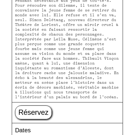
rendant détestable aux yeux de tou·te·s.
Pour résoudre son dilemme, il tente de
convaincre la jeune femme de se retirer du
monde avec lui. Elle refuse et il s’en va,
seul. Simon Delétang, nouveau directeur du
Théâtre de Lorient, offre un miroir cruel à
la société en faisant ressortir la
complexité de chacun des personnages.
Interprétée par Leïla Muse, Célimène n’est
plus perçue comme une grande coquette
fourbe mais comme une jeune femme qui
assume sa vision du monde et sa place dans
la société face aux hommes. Thibault Vinçon
amène, quant à lui, une dimension
inquiétante au romantisme d’Alceste, dont
la droiture cache une jalousie maladive. En
écho à la beauté des alexandrins, le
metteur en scène place l’histoire dans un
écrin de décors machinés, véritable machine
à illusions qui nous transporte de
l’intérieur d’un palais au bord de l’océan.
Réservez
Dates