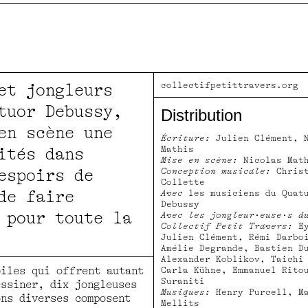
collectifpetittravers.org
et jongleurs
tuor Debussy,
Distribution
en scène une
Écriture:
Julien Clément, N
Mathis
ités dans
Mise en scène:
Nicolas Mat
espoirs de
Conception musicale:
Christ
Collette
de faire
Avec
les musiciens du Quat
Debussy
 pour toute la
Avec les jongleur·euse·s d
Collectif Petit Travers:
Ey
Julien Clément, Rémi Darbo
Amélie Degrande, Bastien D
Alexander Koblikov, Taichi
biles qui offrent autant
Carla Kühne, Emmanuel Rito
Suraniti
essiner, dix jongleuses
Musiques:
Henry Purcell, M
ons diverses composent
Mellits