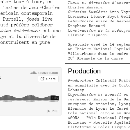
onter tour à tour, en
Texte et direction d’acteu
s textes de Jean-Charles
Charles Massera
Création Lumière:
Arno Vey
méricain contemporain
Costumes:
Léonor Boyot Gel
y Purcell, joués live
Laboratoire prise de parol
auté préfère célébrer
Stéphane Bonnard
atins intérieurs
est une
Construction de la scénogr
Olivier Filipucci
age et la diversité de
construisent en pure
Spectacle créé le 14 septe
au Théâtre National Popula
Villeurbanne dans le cadre
e
20
Biennale de la danse
Production
Production:
Collectif Petit
en complicité avec le Quat
Debussy
Coproduction et accueil en
résidence:
Maison de la Dan
européen de création, Lyon
Biennale de Lyon; Le Carré
Pôle national cirque en Br
AGORA – Pôle National Cirq
Boulazac – Nouvelle Aquita
Plateforme 2 Pôles Cirque 