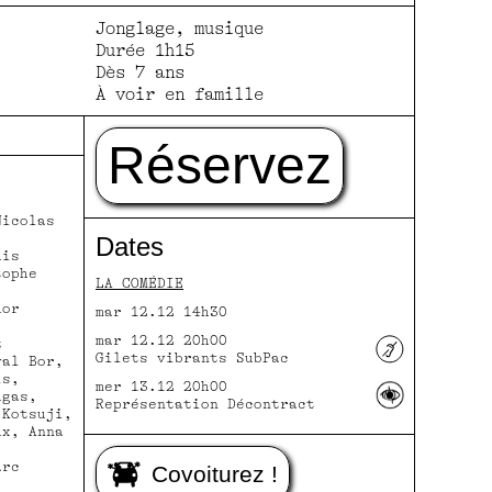
fullscreen
Jonglage, musique
Durée 1h15
Dès 7 ans
À voir en famille
Réservez
icolas
Dates
his
ophe
LA COMÉDIE
uor
mar 12.12 14h30
mar 12.12 20h00
u
Gilets vibrants SubPac
al Bor,
is,
mer 13.12 20h00
ugas,
Représentation Décontract
 Kotsuji,
ux, Anna
arc
Covoiturez !