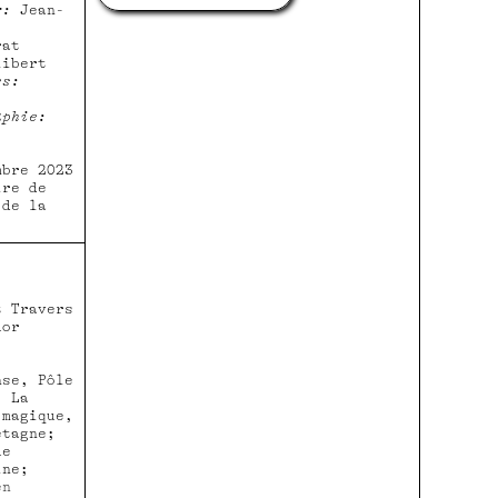
r:
Jean-
rat
libert
es:
aphie:
mbre 2023
ire de
 de la
 Travers
uor
se, Pôle
; La
 magique,
etagne;
ue
ine;
en