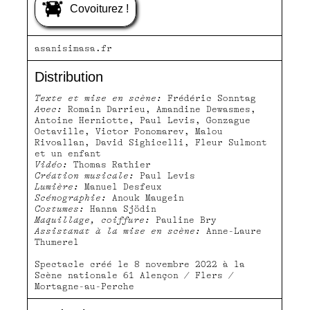
Covoiturez !
asanisimasa.fr
Distribution
Texte et mise en scène:
Frédéric Sonntag
Avec:
Romain Darrieu, Amandine Dewasmes,
Antoine Herniotte, Paul Levis, Gonzague
Octaville, Victor Ponomarev, Malou
Rivoallan, David Sighicelli, Fleur Sulmont
et un enfant
Vidéo:
Thomas Rathier
Création musicale:
Paul Levis
Lumière:
Manuel Desfeux
Scénographie:
Anouk Maugein
Costumes:
Hanna Sjödin
Maquillage, coiffure:
Pauline Bry
Assistanat à la mise en scène:
Anne-Laure
Thumerel
Spectacle créé le 8 novembre 2022 à la
Scène nationale 61 Alençon / Flers /
Mortagne-au-Perche