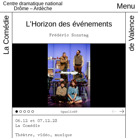
Centre dramatique national
Menu
Infos pratiques
Drôme – Ardèche
La Comédie
de Valence
L'Horizon des événements
Frédéric Sonntag
©gaelic69
06.12 et 07.12.23
La Comédie
Théâtre, vidéo, musique