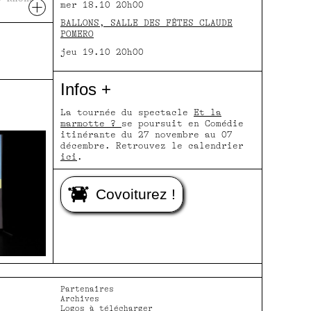
+
mer 18.10 20h00
ve,
BALLONS, SALLE DES FÊTES CLAUDE
post-
POMERO
 Aït
jeu 19.10 20h00
t Julien
leneuve,
ante à
Infos +
des
ura
 Jeunesse
La tournée du spectacle
Et la
es de
marmotte ?
se poursuit en Comédie
 de
itinérante du 27 novembre au 07
 les
décembre. Retrouvez le calendrier
one et du
ici
.
onal de
Covoiturez !
Partenaires
Archives
Logos à télécharger