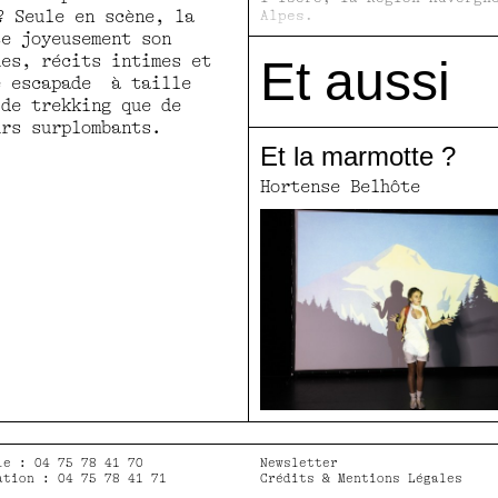
? Seule en scène, la
Alpes.
Remerciements:
Léa Sallena
te joyeusement son
docteure en géographie et 
ues, récits intimes et
Et aussi
doctorante à l’UNIGE, Naïm
e escapade à taille
Sidhoum, Valentin Lergès e
 de trekking que de
Perrin des Films de la Vil
Clotilde Tuaillon, enseign
urs surplombants.
l’Institut des Métiers et 
Et la marmotte ?
Techniques de Grenoble, La
Villeton-Pachot du Service
Hortense Belhôte
de la Communauté de Commun
l’Oisans, Manon Crochemore
Fabrik Cassiopée ainsi que
équipes du TMG, de l’Hexag
Centre chorégraphique nati
Grenoble.
ie : 04 75 78 41 70
Newsletter
ation : 04 75 78 41 71
Crédits & Mentions Légales