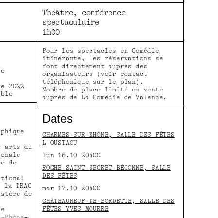
fullscreen
Théâtre, conférence
spectaculaire
1h00
Pour les spectacles en Comédie
itinérante, les réservations se
font directement auprès des
te
organisateurs (voir contact
téléphonique sur le plan).
re 2022
Nombre de place limité en vente
oble
auprès de La Comédie de Valence.
Dates
phique
CHARMES-SUR-RHÔNE, SALLE DES FÊTES
L'OUSTAOU
 arts du
ionale
lun 16.10 20h00
re de
ROCHE-SAINT-SECRET-BÉCONNE, SALLE
DES FÊTES
ational
r la DRAC
mar 17.10 20h00
istère de
CHÂTEAUNEUF-DE-BORDETTE, SALLE DES
FÊTES YVES MOURRE
de
e–Rhône-