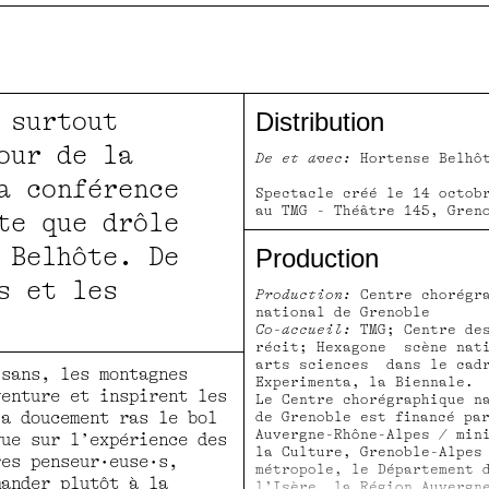
 surtout
Distribution
our de la
De et avec:
Hortense Belhô
a conférence
Spectacle créé le 14 octob
au TMG - Théâtre 145, Gren
te que drôle
 Belhôte. De
Production
s et les
Production:
Centre chorégra
national de Grenoble
Co-accueil:
TMG; Centre des
récit; Hexagone scène nat
arts sciences dans le cad
isans, les montagnes
Experimenta, la Biennale.
venture et inspirent les
Le Centre chorégraphique n
 a doucement ras le bol
de Grenoble est financé pa
Auvergne-Rhône-Alpes / min
vue sur l’expérience des
la Culture, Grenoble-Alpes
res penseur·euse·s,
métropole, le Département 
mander plutôt à la
l’Isère, la Région Auvergn