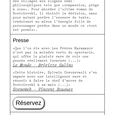
des collages aux slogans semi-
philosophiques tels que «compassion, piège
à cons». Pour aborder l’ultime roman de
Dostoïevski, il choisit la dérision, sans
pour autant perdre l’essence du texte,
traduisant au mieux l’énergie folle de
personnages perdus dans un monde où «tout
est permis».
Presse
«Que l’on rie avec Les Frères Karamazov
n’est pas la moindre vertu du spectacle,
qui offre le plaisir rare de voir une
pensée réellement incarnée (...)»
Le Monde - Brigitte Salino
«Cette histoire, Sylvain Creuzevault s’en
empare avec une intelligence rare et
réussit à faire le chef d’œuvre de
Dostoïevski à sa main (...)»
Sceneweb - Vincent Bouquet
Réservez