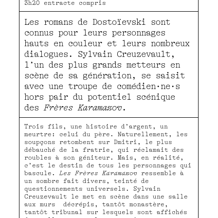
3h20 entracte compris
Les romans de Dostoïevski sont
connus pour leurs personnages
hauts en couleur et leurs nombreux
dialogues. Sylvain Creuzevault,
l’un des plus grands metteurs en
scène de sa génération, se saisit
avec une troupe de comédien·ne·s
hors pair du potentiel scénique
des
Frères Karamazov
.
Trois fils, une histoire d’argent, un
meurtre: celui du père. Naturellement, les
soupçons retombent sur Dmitri, le plus
débauché de la fratrie, qui réclamait des
roubles à son géniteur. Mais, en réalité,
c’est le destin de tous les personnages qui
bascule.
Les Frères Karamazov
ressemble à
un sombre fait divers, teinté de
questionnements universels. Sylvain
Creuzevault le met en scène dans une salle
aux murs décrépis, tantôt monastère,
tantôt tribunal sur lesquels sont affichés