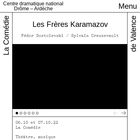
Centre dramatique national
Menu
Infos pratiques
Drôme – Ardèche
La Comédie
de Valence
Les Frères Karamazov
Fédor Dostoïevski / Sylvain Creuzevault
https://vimeo.com/629878790
06.10 et 07.10.22
La Comédie
Théâtre, musique