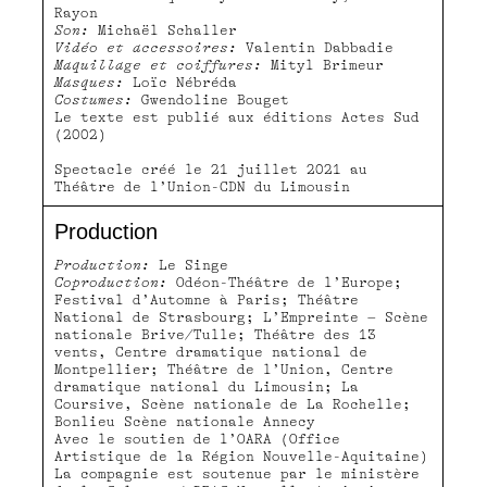
Rayon
Son:
Michaël Schaller
Vidéo et accessoires:
Valentin Dabbadie
Maquillage et coiffures:
Mityl Brimeur
Masques:
Loïc Nébréda
Costumes:
Gwendoline Bouget
Le texte est publié aux éditions Actes Sud
(2002)
Spectacle créé le 21 juillet 2021 au
Théâtre de l’Union-CDN du Limousin
Production
Production:
Le Singe
Coproduction:
Odéon-Théâtre de l’Europe;
Festival d’Automne à Paris; Théâtre
National de Strasbourg; L’Empreinte – Scène
nationale Brive/Tulle; Théâtre des 13
vents, Centre dramatique national de
Montpellier; Théâtre de l’Union, Centre
dramatique national du Limousin; La
Coursive, Scène nationale de La Rochelle;
Bonlieu Scène nationale Annecy
Avec le soutien de l’OARA (Office
Artistique de la Région Nouvelle-Aquitaine)
La compagnie est soutenue par le ministère