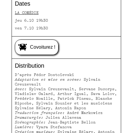
Dates
LA COMÉDIE
jeu 6.10 19h30
ven 7.10 19h30
Covoiturez !
Distribution
D’après Fédor Dostoïevski
Adaptation et mise en scène:
Sylvain
Creuzevault
Avec:
Sylvain Creuzevault, Servane Ducorps,
Vladislav Galard, Arthur Igual, Sava Lolov,
Frédéric Noaille, Patrick Pineau, Blanche
Ripoche, Sylvain Sounier et les musiciens
Sylvaine Hélary, Antonin Rayon
Traduction française:
André Markowicz
Dramaturgie:
Julien Allavena
Scénographie:
Jean-Baptiste Bellon
Lumière:
Vyara Stefanova
Création musique:
Sylvaine Hélary, Antonin