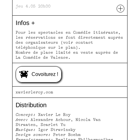
+
jeu 4.05 20h00
DÉSAIGNES, ESPACE CULTUREL
Infos +
ven 5.05 20h00
VALAURIE, LA SALLE
Pour les spectacles en Comédie itinérante,
les réservations se font directement auprès
mar 9.05 20h00
des organisateurs (voir contact
BOURDEAUX, SALLE PIERRY BELLE
téléphonique sur le plan).
Nombre de place limité en vente auprès de
mer 10.05 20h00
La Comédie de Valence.
LUSSAS, CENTRE CULTUREL JEAN-PAUL ROUX
jeu 11.05 20h00
Covoiturez !
MERCUER, SALLE MERCURE
ven 12.05 20h00
xavierleroy.com
Distribution
Concept:
Xavier Le Roy
Avec:
Alexandre Achour, Nicola Van
Straaten, Scarlet Yu
Musique:
Igor Stravinsky
Design sonore:
Peter Boehm
Enregistrement:
Berliner Philharmoniker