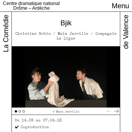
Centre dramatique national
Menu
Infos pratiques
Drôme – Ardèche
La Comédie
de Valence
Bjik
Christian Bobin / Maïa Jarville / Compagnie
La Ligne
© Maïa Jarville
Du 14.03 au 07.04.23
Coproduction