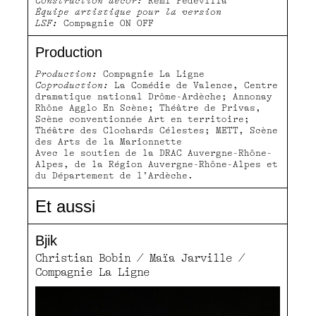
Construction décor:
Rémi Pédevilla
Équipe artistique pour la version
jeu 6.04 20h00
LSF:
Compagnie ON OFF
SAINT-NAZAIRE-LE-DÉSERT, SALLE DES FÊTES
Production
ven 7.04 20h00
Production:
Compagnie La Ligne
Coproduction:
La Comédie de Valence, Centre
dramatique national Drôme-Ardèche; Annonay
Rhône Agglo En Scène; Théâtre de Privas,
Scène conventionnée Art en territoire;
Théâtre des Clochards Célestes; METT, Scène
des Arts de la Marionnette
Avec le soutien de la DRAC Auvergne-Rhône-
Alpes, de la Région Auvergne-Rhône-Alpes et
du Département de l’Ardèche.
Et aussi
Bjik
Christian Bobin / Maïa Jarville /
Compagnie La Ligne