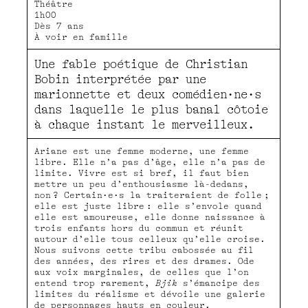
Théâtre
1h00
Dès 7 ans
À voir en famille
Une fable poétique de Christian
Bobin interprétée par une
marionnette et deux comédien·ne·s
dans laquelle le plus banal côtoie
à chaque instant le merveilleux.
Ariane est une femme moderne, une femme
libre. Elle n’a pas d’âge, elle n’a pas de
limite. Vivre est si bref, il faut bien
mettre un peu d’enthousiasme là-dedans,
non ? Certain·e·s la traiteraient de folle ;
elle est juste libre : elle s’envole quand
elle est amoureuse, elle donne naissance à
trois enfants hors du commun et réunit
autour d’elle tous celleux qu’elle croise.
Nous suivons cette tribu cabossée au fil
des années, des rires et des drames. Ode
aux voix marginales, de celles que l’on
entend trop rarement,
Bjik
s’émancipe des
limites du réalisme et dévoile une galerie
de personnages hauts en couleur,