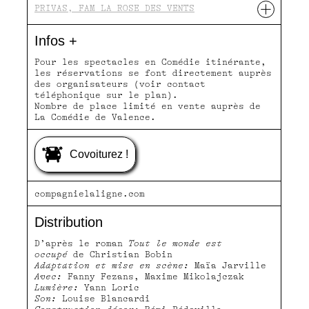
+
PRIVAS, FAM LA ROSE DES VENTS
mer 22.03 20h00
Infos +
VALENCE, MPT DU PLAN
jeu 23.03 18h00
Pour les spectacles en Comédie itinérante,
les réservations se font directement auprès
VALENCE, LADAPT-LE SAFRAN
des organisateurs (voir contact
téléphonique sur le plan).
ven 24.03 20h00
Nombre de place limité en vente auprès de
BEAUMONT-LÈS-VALENCE, SALLE DES FÊTES
La Comédie de Valence.
BELLIMONTIS
lun 27.03 20h00
Covoiturez !
CHÂTEAUNEUF-DE-BORDETTE, SALLE DES FÊTES
YVES MOURRE
mar 28.03 20h00
compagnielaligne.com
LIVRON-SUR-DRÔME, SALLE MORCEL PAQUIEN,
Distribution
ESPACE VIVRE ENSEMBLE
mar 4.04 20h00
D’après le roman
Tout le monde est
occupé
de Christian Bobin
ROUSSAS, ESPACE CULTUREL SAINT-GERMAIN,
Adaptation et mise en scène:
Maïa Jarville
THÉÂTRE DE ROUSSAS
Avec:
Fanny Fezans, Maxime Mikolajczak
mer 5.04 20h00
Lumière:
Yann Loric
Son:
Louise Blancardi
JAILLANS, SALLE HENRI MARET