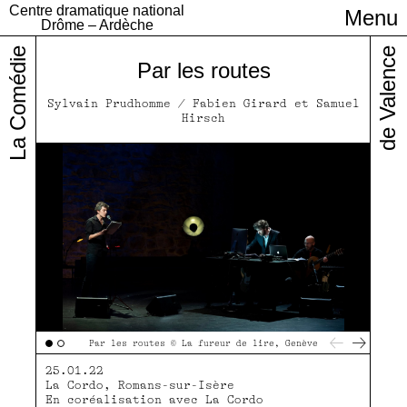
Centre dramatique national
Menu
Infos pratiques
Drôme – Ardèche
La Comédie
de Valence
Par les routes
Sylvain Prudhomme / Fabien Girard et Samuel
Hirsch
Pla
Par les routes © La fureur de lire, Genève
25.01.22
La Cordo, Romans-sur-Isère
En coréalisation avec La Cordo