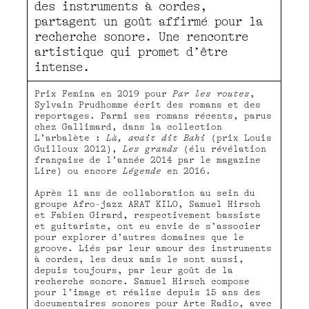
des instruments à cordes,
partagent un goût affirmé pour la
recherche sonore. Une rencontre
artistique qui promet d’être
intense.
Prix Femina en 2019 pour
Par les routes
,
Sylvain Prudhomme écrit des romans et des
reportages. Parmi ses romans récents, parus
chez Gallimard, dans la collection
L’arbalète :
Là, avait dit Bahi
(prix Louis
Guilloux 2012),
Les grands
(élu révélation
française de l’année 2014 par le magazine
Lire) ou encore
Légende
en 2016.
Après 11 ans de collaboration au sein du
groupe Afro-jazz ARAT KILO, Samuel Hirsch
et Fabien Girard, respectivement bassiste
et guitariste, ont eu envie de s’associer
pour explorer d’autres domaines que le
groove. Liés par leur amour des instruments
à cordes, les deux amis le sont aussi,
depuis toujours, par leur goût de la
recherche sonore. Samuel Hirsch compose
pour l’image et réalise depuis 15 ans des
documentaires sonores pour Arte Radio, avec