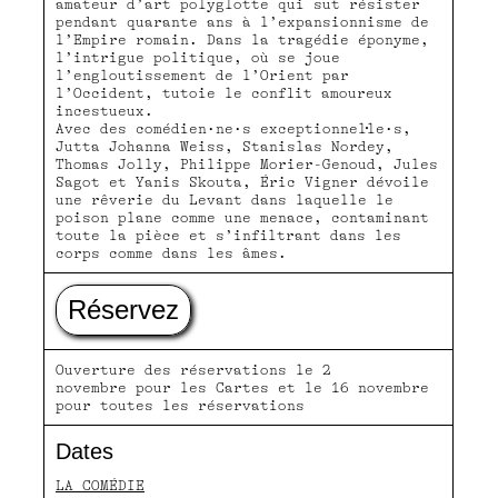
amateur d’art polyglotte qui sut résister
pendant quarante ans à l’expansionnisme de
l’Empire romain. Dans la tragédie éponyme,
l’intrigue politique, où se joue
l’engloutissement de l’Orient par
l’Occident, tutoie le conﬂit amoureux
incestueux.
Avec des comédien·ne·s exceptionnel·le·s,
Jutta Johanna Weiss, Stanislas Nordey,
Thomas Jolly, Philippe Morier-Genoud, Jules
Sagot et Yanis Skouta, Éric Vigner dévoile
une rêverie du Levant dans laquelle le
poison plane comme une menace, contaminant
toute la pièce et s’inﬁltrant dans les
corps comme dans les âmes.
Réservez
Ouverture des réservations le 2
novembre pour les Cartes et le 16 novembre
pour toutes les réservations
Dates
LA COMÉDIE