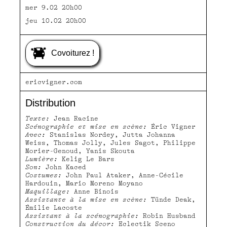
mer 9.02 20h00
jeu 10.02 20h00
Covoiturez !
ericvigner.com
Distribution
Texte:
Jean Racine
Scénographie et mise en scène:
Éric Vigner
Avec:
Stanislas Nordey, Jutta Johanna
Weiss, Thomas Jolly, Jules Sagot, Philippe
Morier-Genoud, Yanis Skouta
Lumière:
Kelig Le Bars
Son:
John Kaced
Costumes:
John Paul Ataker, Anne-Cécile
Hardouin, Mario Moreno Moyano
Maquillage:
Anne Binois
Assistante à la mise en scène:
Tünde Deak,
Émilie Lacoste
Assistant à la scénographie:
Robin Husband
Construction du décor:
Eclectik Sceno