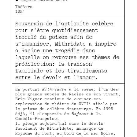
Théâtre
135'
Souverain de l’antiquité célèbre
pour s’être quotidiennement
inoculé du poison aﬁn de
s’immuniser, Mithridate a inspiré
à Racine une tragédie dans
laquelle on retrouve ses thèmes de
prédilection: la trahison
familiale et les tiraillements
entre le devoir et l’amour.
En portant
Mithridate
à la scène, l’un des
plus grands succès de Racine de son vivant,
Éric Vigner continue de creuser son
e
exploration du théâtre du XVII
siècle par
le prisme du célèbre dramaturge. En 1995
déjà, il s’emparait de
Bajazet
à la
Comédie-Française.
Il plonge aujourd’hui dans le destin
fascinant de Mithridate, monarque du
Royaume du Pont, au bord de la mer Noire,