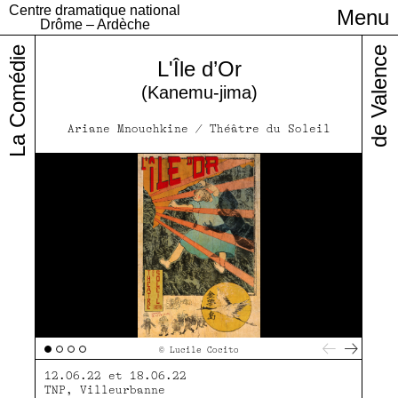
Centre dramatique national
Menu
Infos pratiques
Drôme – Ardèche
La Comédie
de Valence
L'Île d’Or
(Kanemu-jima)
Ariane Mnouchkine / Théâtre du Soleil
© Lucile Cocito
12.06.22 et 18.06.22
TNP, Villeurbanne