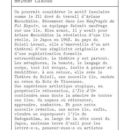
Hélène Cixous
On pourrait considérer le motif insulaire
comme le fil doré du travail d’Ariane
Mnouchkine. Récemment dans
Les Naufragés du
Fol Espoir
, un équipage faisait naufrage
sur une île. Bien avant, il y avait pour
Ariane Mnouchkine la révélation d’une île
réelle, le Japon en 1963. Au pays du
Soleil-Levant, elle s’émerveille d’un art
théâtral d’une simplicité originelle et
d’une sophistication formelle
extraordinaire. Le théâtre y est partout.
Les métaphores, la beauté, le langage du
corps, tout ici évoque, incite à penser et
déchiffrer. À son retour, elle crée le
Théâtre du Soleil, une nouvelle île, cachée
au creux du Bois de Vincennes.
Une expérience artistique utopique, en
perpétuelle réinvention,
L’Île d’Or
contiendra sans doute la mémoire de toutes
ces îles. Un espace où réinventer,
apprendre, combattre. Et pour cette
nouvelle création, une autre île, enfin,
viendra se superposer: l’île de
Sadogashima, au large de la côte ouest du
Japon, ancienne terre d’exil pour les
lettré·e·s, penseur·euse·s ou artistes