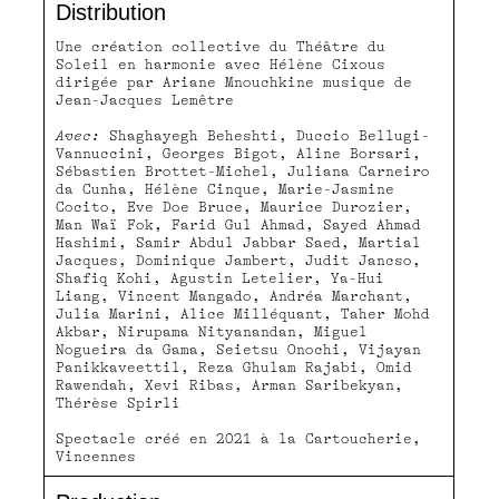
Distribution
Une création collective du Théâtre du
Soleil en harmonie avec Hélène Cixous
dirigée par Ariane Mnouchkine musique de
Jean-Jacques Lemêtre
Avec:
Shaghayegh Beheshti, Duccio Bellugi-
Vannuccini, Georges Bigot, Aline Borsari,
Sébastien Brottet-Michel, Juliana Carneiro
da Cunha, Hélène Cinque, Marie-Jasmine
Cocito, Eve Doe Bruce, Maurice Durozier,
Man Waï Fok, Farid Gul Ahmad, Sayed Ahmad
Hashimi, Samir Abdul Jabbar Saed, Martial
Jacques, Dominique Jambert, Judit Jancso,
Shafiq Kohi, Agustin Letelier, Ya-Hui
Liang, Vincent Mangado, Andréa Marchant,
Julia Marini, Alice Milléquant, Taher Mohd
Akbar, Nirupama Nityanandan, Miguel
Nogueira da Gama, Seietsu Onochi, Vijayan
Panikkaveettil, Reza Ghulam Rajabi, Omid
Rawendah, Xevi Ribas, Arman Saribekyan,
Thérèse Spirli
Spectacle créé en 2021 à la Cartoucherie,
Vincennes