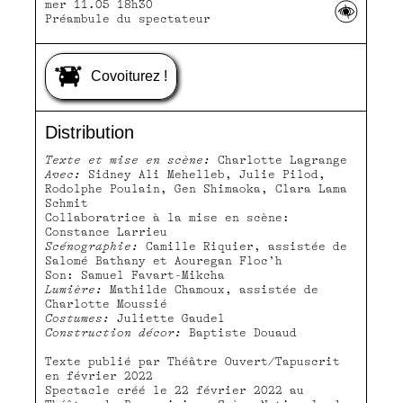
mer 11.05 18h30
Préambule du spectateur
Covoiturez !
Distribution
Texte et mise en scène:
Charlotte Lagrange
Avec:
Sidney Ali Mehelleb, Julie Pilod,
Rodolphe Poulain, Gen Shimaoka, Clara Lama
Schmit
Collaboratrice à la mise en scène:
Constance Larrieu
Scénographie:
Camille Riquier, assistée de
Salomé Bathany et Aouregan Floc’h
Son: Samuel Favart-Mikcha
Lumière:
Mathilde Chamoux, assistée de
Charlotte Moussié
Costumes:
Juliette Gaudel
Construction décor:
Baptiste Douaud
Texte publié par Théâtre Ouvert/Tapuscrit
en février 2022
Spectacle créé le 22 février 2022 au