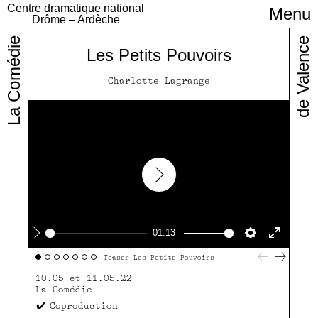
Centre dramatique national
Menu
Infos pratiques
Drôme – Ardèche
La Comédie
de Valence
Les Petits Pouvoirs
Charlotte Lagrange
Play
01:13
Play
Settings
Enter
Teaser Les Petits Pouvoirs
fullscre
10.05 et 11.05.22
La Comédie
Coproduction