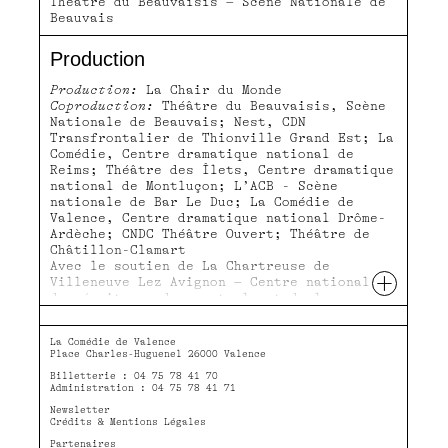
Théâtre du Beauvaisis – Scène Nationale de
Beauvais
Production
Production:
La Chair du Monde
Coproduction:
Théâtre du Beauvaisis, Scène
Nationale de Beauvais; Nest, CDN
Transfrontalier de Thionville Grand Est; La
Comédie, Centre dramatique national de
Reims; Théâtre des Îlets, Centre dramatique
national de Montluçon; L’ACB - Scène
nationale de Bar Le Duc; La Comédie de
Valence, Centre dramatique national Drôme-
Ardèche; CNDC Théâtre Ouvert; Théâtre de
Châtillon-Clamart
Avec le soutien de La Chartreuse de
+
Villeneuve Lez Avignon – Centre national
des écritures du spectacle et de la
SPEDIDAM
Ce spectacle bénéficie du soutien de la
La Comédie de Valence
Charte d’aide à la diffusion signée par
Place Charles-Huguenel 26000 Valence
l’Onda, l’Agence culturelle Grand-Est,
Billetterie : 04 75 78 41 70
l’OARA Nouvelle Aquitaine, l’ODIA
Administration : 04 75 78 41 71
Normandie, Occitanie en scène et Spectacle
Vivant en Bretagne.
Newsletter
Crédits & Mentions Légales
Ce texte a été présenté pour la première
fois dans le cadre du Festival Jamais-Lu
Partenaires